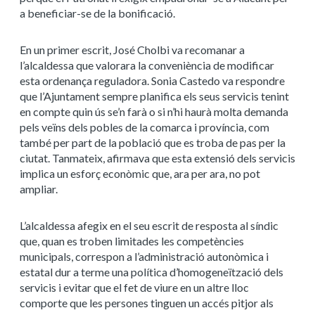
a beneficiar-se de la bonificació.
En un primer escrit, José Cholbi va recomanar a
l’alcaldessa que valorara la conveniència de modificar
esta ordenança reguladora. Sonia Castedo va respondre
que l’Ajuntament sempre planifica els seus servicis tenint
en compte quin ús se’n farà o si n’hi haurà molta demanda
pels veïns dels pobles de la comarca i província, com
també per part de la població que es troba de pas per la
ciutat. Tanmateix, afirmava que esta extensió dels servicis
implica un esforç econòmic que, ara per ara, no pot
ampliar.
L’alcaldessa afegix en el seu escrit de resposta al síndic
que, quan es troben limitades les competències
municipals, correspon a l’administració autonòmica i
estatal dur a terme una política d’homogeneïtzació dels
servicis i evitar que el fet de viure en un altre lloc
comporte que les persones tinguen un accés pitjor als