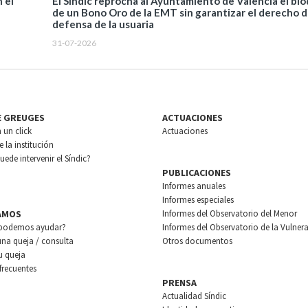
El Síndic reprocha al Ayuntamiento de València el bl
 el
de un Bono Oro de la EMT sin garantizar el derecho 
defensa de la usuaria
31-07-2026
E GREUGES
ACTUACIONES
n un click
Actuaciones
 la institución
ede intervenir el Síndic?
PUBLICACIONES
Informes anuales
Informes especiales
AMOS
Informes del Observatorio del Menor
podemos ayudar?
Informes del Observatorio de la Vulnera
una queja / consulta
Otros documentos
u queja
frecuentes
PRENSA
Actualidad Síndic