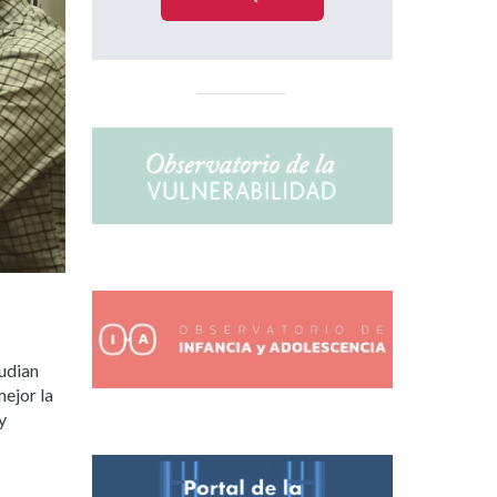
tudian
ejor la
y