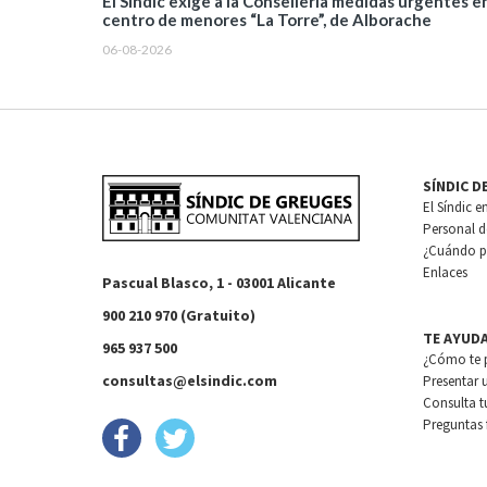
El Síndic exige a la Conselleria medidas urgentes en
centro de menores “La Torre”, de Alborache
06-08-2026
SÍNDIC D
El Síndic e
Personal de
¿Cuándo pu
Enlaces
Pascual Blasco, 1 - 03001 Alicante
900 210 970 (Gratuito)
TE AYUD
965 937 500
¿Cómo te 
consultas@elsindic.com
Presentar 
Consulta t
Preguntas 