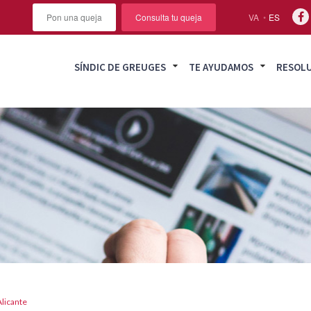
Pon una queja
Consulta tu queja
VA
ES
SÍNDIC DE GREUGES
TE AYUDAMOS
RESOL
Alicante