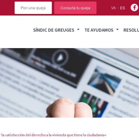
Pon una queja
Consulta tu queja
VA
ES
SÍNDIC DE GREUGES
TE AYUDAMOS
RESOL
la satisfacción del derecho a la vivienda que tiene la ciudadanía»