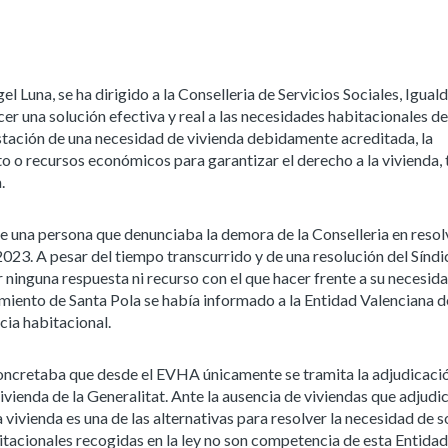
l Luna, se ha dirigido a la Conselleria de Servicios Sociales, Igual
er una solución efectiva y real a las necesidades habitacionales de
estación de una necesidad de vivienda debidamente acreditada, la
o o recursos económicos para garantizar el derecho a la vivienda, t
.
a de una persona que denunciaba la demora de la Conselleria en resol
2023. A pesar del tiempo transcurrido y de una resolución del Síndi
r ninguna respuesta ni recurso con el que hacer frente a su necesid
miento de Santa Pola se había informado a la Entidad Valenciana d
ia habitacional.
 concretaba que desde el EVHA únicamente se tramita la adjudicaci
ienda de la Generalitat. Ante la ausencia de viviendas que adjudica
ivienda es una de las alternativas para resolver la necesidad de s
bitacionales recogidas en la ley no son competencia de esta Entidad