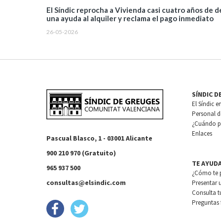
El Síndic reprocha a Vivienda casi cuatro años de 
una ayuda al alquiler y reclama el pago inmediato
26-05-2026
SÍNDIC D
El Síndic e
Personal de
¿Cuándo pu
Enlaces
Pascual Blasco, 1 - 03001 Alicante
900 210 970 (Gratuito)
TE AYUD
965 937 500
¿Cómo te 
consultas@elsindic.com
Presentar 
Consulta t
Preguntas 