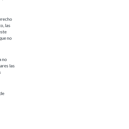
derecho
o, las
este
que no
a no
ares las
s
 de