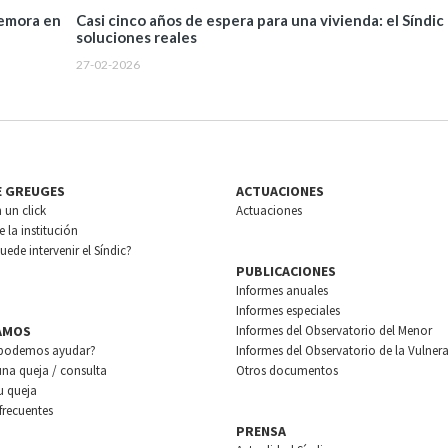
demora en
Casi cinco años de espera para una vivienda: el Síndic
soluciones reales
27-02-2026
E GREUGES
ACTUACIONES
n un click
Actuaciones
 la institución
ede intervenir el Síndic?
PUBLICACIONES
Informes anuales
Informes especiales
AMOS
Informes del Observatorio del Menor
podemos ayudar?
Informes del Observatorio de la Vulnera
una queja / consulta
Otros documentos
u queja
frecuentes
PRENSA