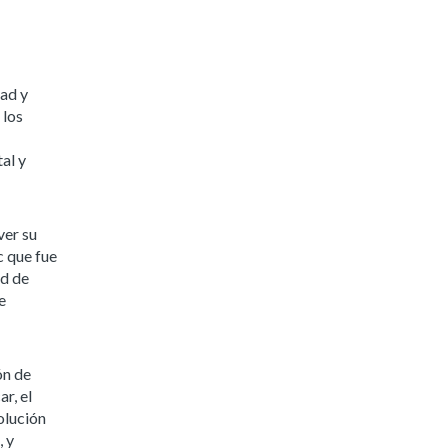
dad y
 los
al y
ver su
c que fue
ad de
e
ón de
r, el
olución
, y