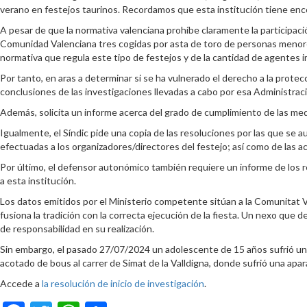
verano en festejos taurinos. Recordamos que esta institución tiene enco
A pesar de que la normativa valenciana prohíbe claramente la participaci
Comunidad Valenciana tres cogidas por asta de toro de personas menores
normativa que regula este tipo de festejos y de la cantidad de agentes i
Por tanto, en aras a determinar si se ha vulnerado el derecho a la protecci
conclusiones de las investigaciones llevadas a cabo por esa Administrac
Además, solicita un informe acerca del grado de cumplimiento de las med
Igualmente, el Síndic pide una copia de las resoluciones por las que se 
efectuadas a los organizadores/directores del festejo; así como de las a
Por último, el defensor autonómico también requiere un informe de los r
a esta institución.
Los datos emitidos por el Ministerio competente sitúan a la Comunitat V
fusiona la tradición con la correcta ejecución de la fiesta. Un nexo que
de responsabilidad en su realización.
Sin embargo, el pasado 27/07/2024 un adolescente de 15 años sufrió una 
acotado de bous al carrer de Simat de la Valldigna, donde sufrió una apar
Accede a
la resolución de inicio de investigación
.