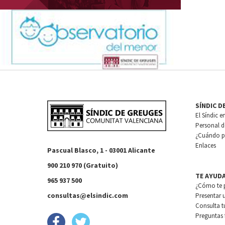
SÍNDIC D
El Síndic e
Personal de
¿Cuándo pu
Enlaces
Pascual Blasco, 1 - 03001 Alicante
900 210 970 (Gratuito)
TE AYUD
965 937 500
¿Cómo te 
consultas@elsindic.com
Presentar 
Consulta t
Preguntas 