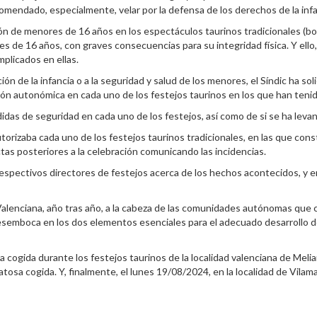
mendado, especialmente, velar por la defensa de los derechos de la infan
ón de menores de 16 años en los espectáculos taurinos tradicionales (bou
 de 16 años, con graves consecuencias para su integridad física. Y ello
mplicados en ellas.
ón de la infancia o a la seguridad y salud de los menores, el Síndic ha soli
ión autonómica en cada uno de los festejos taurinos en los que han tenid
idas de seguridad en cada uno de los festejos, así como de si se ha leva
autorizaba cada uno de los festejos taurinos tradicionales, en las que co
ctas posteriores a la celebración comunicando las incidencias.
espectivos directores de festejos acerca de los hechos acontecidos, y e
alenciana, año tras año, a la cabeza de las comunidades autónomas que ce
 desemboca en los dos elementos esenciales para el adecuado desarrollo d
cogida durante los festejos taurinos de la localidad valenciana de Melia
atosa cogida. Y, finalmente, el lunes 19/08/2024, en la localidad de Vila