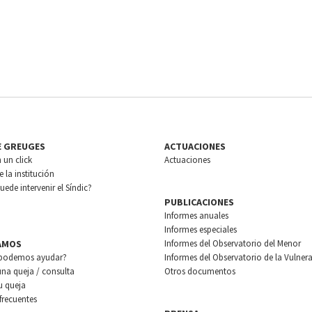
E GREUGES
ACTUACIONES
n un click
Actuaciones
 la institución
ede intervenir el Síndic?
PUBLICACIONES
Informes anuales
Informes especiales
AMOS
Informes del Observatorio del Menor
podemos ayudar?
Informes del Observatorio de la Vulnera
una queja / consulta
Otros documentos
u queja
frecuentes