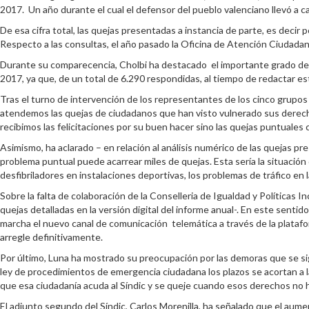
2017. Un año durante el cual el defensor del pueblo valenciano llevó a 
De esa cifra total, las quejas presentadas a instancia de parte, es deci
Respecto a las consultas, el año pasado la Oficina de Atención Ciudadan
Durante su comparecencia, Cholbi ha destacado el importante grado de 
2017, ya que, de un total de 6.290 respondidas, al tiempo de redactar 
Tras el turno de intervención de los representantes de los cinco grupos p
atendemos las quejas de ciudadanos que han visto vulnerado sus derecho
recibimos las felicitaciones por su buen hacer sino las quejas puntuales
Asimismo, ha aclarado – en relación al análisis numérico de las quejas p
problema puntual puede acarrear miles de quejas. Esta sería la situación d
desfibriladores en instalaciones deportivas, los problemas de tráfico en 
Sobre la falta de colaboración de la Conselleria de Igualdad y Políticas
quejas detalladas en la versión digital del informe anual-. En este sent
marcha el nuevo canal de comunicación telemática a través de la plataf
arregle definitivamente.
Por último, Luna ha mostrado su preocupación por las demoras que se sig
ley de procedimientos de emergencia ciudadana los plazos se acortan a 
que esa ciudadanía acuda al Síndic y se queje cuando esos derechos no h
El adjunto segundo del Síndic, Carlos Morenilla, ha señalado que el aum