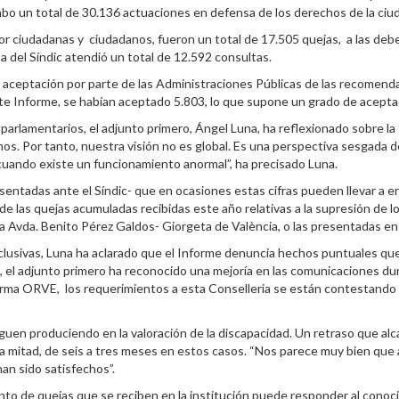
cabo un total de 30.136 actuaciones en defensa de los derechos de la ciu
r por ciudadanas y ciudadanos, fueron un total de 17.505 quejas, a las de
a del Síndic atendió un total de 12.592 consultas.
aceptación por parte de las Administraciones Públicas de las recomenda
este Informe, se habían aceptado 5.803, lo que supone un grado de acept
arlamentarios, el adjunto primero, Ángel Luna, ha reflexionado sobre la fu
s. Por tanto, nuestra visión no es global. Es una perspectiva sesgada d
 cuando existe un funcionamiento anormal”, ha precisado Luna.
resentadas ante el Síndic- que en ocasiones estas cifras pueden llevar a 
e las quejas acumuladas recibidas este año relativas a la supresión de los
la Avda. Benito Pérez Galdos- Giorgeta de València, o las presentadas en t
 Inclusivas, Luna ha aclarado que el Informe denuncia hechos puntuales q
ido, el adjunto primero ha reconocido una mejoría en las comunicaciones d
orma ORVE, los requerimientos a esta Conselleria se están contestando “
uen produciendo en la valoración de la discapacidad. Un retraso que alca
la mitad, de seis a tres meses en estos casos. “Nos parece muy bien que
an sido satisfechos”.
ento de quejas que se reciben en la institución puede responder al conoc