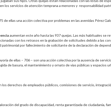
jugaban sus hijos. Otras quejas están relacionadas con las listas de espe
ad en los servicios de atención temprana a menores y responsabilidad patr
5 de ellas una acción colectiva por problemas en las avenidas Pérez Gal
dencia
aumentan este año hasta las 937 quejas. Las más habituales se ref
cionadas con los retrasos en la grabación de solicitudes debido a las co
atrimonial por fallecimiento de solicitante de la declaración de dependen
oría de ellas – 706 – son una acción colectiva por la ausencia de servicio 
ogida de basura, el mantenimiento y ornato de vías públicas y espacios u
n los derechos de empleados públicos, comisiones de servicio, integració
aloración del grado de discapacidad, renta garantizada de ciudadanía, fa