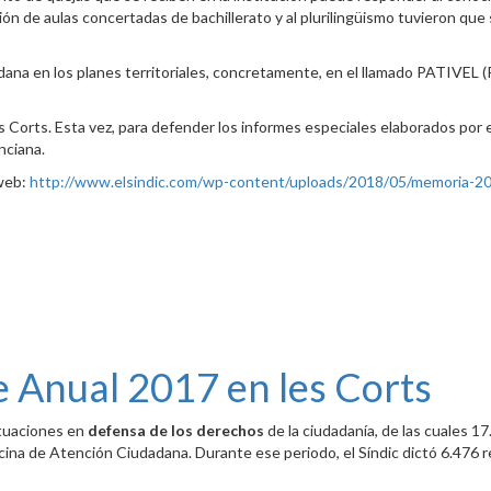
ón de aulas concertadas de bachillerato y al plurilingüismo tuvieron que
dana en los planes territoriales, concretamente, en el llamado PATIVEL (Pl
es Corts. Esta vez, para defender los informes especiales elaborados por 
nciana.
 web:
http://www.elsindic.com/wp-content/uploads/2018/05/memoria-20
e Anual 2017 en les Corts
ctuaciones en
defensa de los derechos
de la ciudadanía, de las cuales 1
cina de Atención Ciudadana. Durante ese periodo, el Síndic dictó 6.476 re