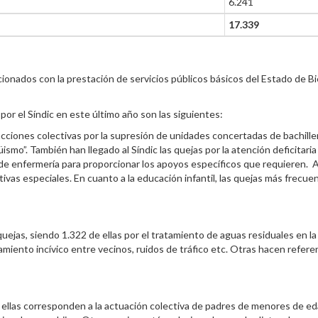
6.241
17.339
ionados con la prestación de servicios públicos básicos del Estado de Bi
por el Síndic en este último año son las siguientes:
acciones colectivas por la supresión de unidades concertadas de bachille
ismo”. También han llegado al Síndic las quejas por la atención deficitar
 de enfermería para proporcionar los apoyos específicos que requieren. 
vas especiales. En cuanto a la educación infantil, las quejas más frecuen
 quejas, siendo 1.322 de ellas por el tratamiento de aguas residuales en l
miento incívico entre vecinos, ruidos de tráfico etc. Otras hacen refer
 ellas corresponden a la actuación colectiva de padres de menores de eda