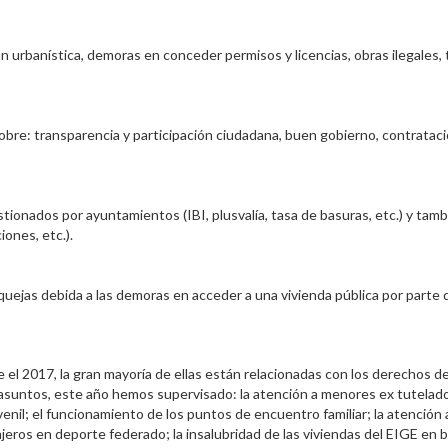
n urbanística, demoras en conceder permisos y licencias, obras ilegales,
re: transparencia y participación ciudadana, buen gobierno, contratación
stionados por ayuntamientos (IBI, plusvalía, tasa de basuras, etc.) y t
ones, etc.).
quejas debida a las demoras en acceder a una vivienda pública por part
e el 2017, la gran mayoría de ellas están relacionadas con los derechos 
s asuntos, este año hemos supervisado: la atención a menores ex tutelado
venil; el funcionamiento de los puntos de encuentro familiar; la atención
eros en deporte federado; la insalubridad de las viviendas del EIGE en ba