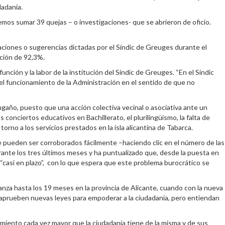
dadanía.
bemos sumar 39 quejas – o investigaciones- que se abrieron de oficio.
ciones o sugerencias dictadas por el Síndic de Greuges durante el
ación de 92,3%.
nción y la labor de la institución del Síndic de Greuges. “En el Síndic
el funcionamiento de la Administración en el sentido de que no
engaño, puesto que una acción colectiva vecinal o asociativa ante un
 conciertos educativos en Bachillerato, el plurilingüismo, la falta de
orno a los servicios prestados en la isla alicantina de Tabarca.
ue pueden ser corroborados fácilmente –haciendo clic en el número de las
urante los tres últimos meses y ha puntualizado que, desde la puesta en
casi en plazo”, con lo que espera que este problema burocrático se
nza hasta los 19 meses en la provincia de Alicante, cuando con la nueva
 aprueben nuevas leyes para empoderar a la ciudadanía, pero entiendan
imiento cada vez mayor que la ciudadanía tiene de la misma y de sus