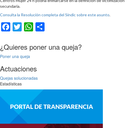
Centros Mujer 24 h podría enmarcarse en la definición de victimización
secundaria.
Consulta la Resolución completa del Síndic sobre este asunto
.
Facebook
Twitter
WhatsApp
Compartir
¿Quieres poner una queja?
Poner una queja
Actuaciones
Quejas solucionadas
Estadísticas