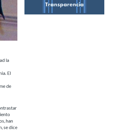
ad la
ia. El
ome de
ontrastar
iento
os, han
, se dice