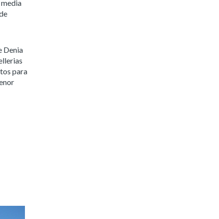
n media
 de
e Denia
llerias
ntos para
menor