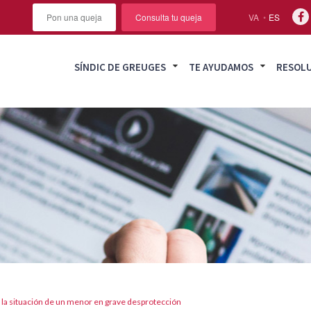
Pon una queja
Consulta tu queja
VA
ES
SÍNDIC DE GREUGES
TE AYUDAMOS
RESOL
er la situación de un menor en grave desprotección