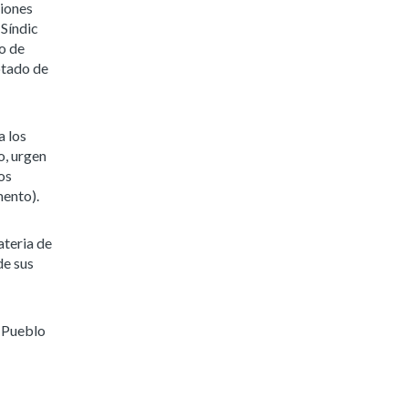
siones
 Síndic
o de
otado de
a los
o, urgen
os
mento).
ateria de
de sus
l Pueblo