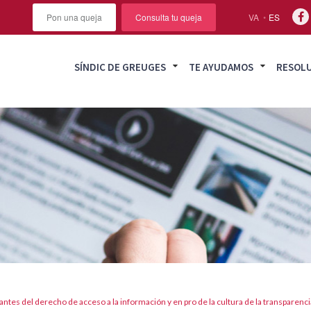
Pon una queja
Consulta tu queja
VA
ES
SÍNDIC DE GREUGES
TE AYUDAMOS
RESOL
ntes del derecho de acceso a la información y en pro de la cultura de la transparenci