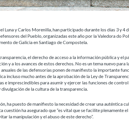
gel Luna y Carlos Morenilla, han participado durante los días 3 y 4 d
efensores del Pueblo, organizadas este año por la Valedora do P
amento de Galicia en Santiago de Compostela.
 transparencia, el derecho de acceso a la información pública y el p
cción y a los avances de estos derechos. No es un tema nuevo para l
 anuales de las defensorías ponen de manifiesto la importante fun
ica incluso mucho antes de la aprobación de la Ley de Transparenc
as e imprescindibles para asumir y ejercer las funciones de control 
divulgación de la cultura de la transparencia.
ión, ha puesto de manifiesto la necesidad de crear una auténtica cu
a cuestión ha asegurado que “es vital que se facilite plenamente el
itar la manipulación y el abuso de este derecho”.