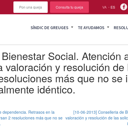
Pon una queja
Consulta tu queja
VA
ES
SÍNDIC DE GREUGES
TE AYUDAMOS
RESOL
Bienestar Social. Atención a
 valoración y resolución de 
esoluciones más que no se i
almente idéntico.
de dependencia. Retrasos en la
[10-06-2013] Conselleria de B
ursan 2 resoluciones más que no se
valoración y resolución de las so
.