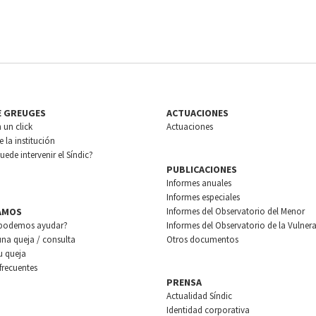
E GREUGES
ACTUACIONES
n un click
Actuaciones
 la institución
ede intervenir el Síndic?
PUBLICACIONES
Informes anuales
Informes especiales
AMOS
Informes del Observatorio del Menor
podemos ayudar?
Informes del Observatorio de la Vulnera
una queja / consulta
Otros documentos
u queja
frecuentes
PRENSA
Actualidad Síndic
Identidad corporativa