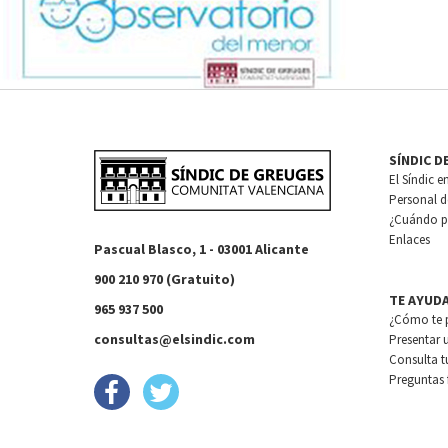
SÍNDIC D
El Síndic e
Personal de
¿Cuándo pu
Enlaces
Pascual Blasco, 1 - 03001 Alicante
900 210 970 (Gratuito)
TE AYUD
965 937 500
¿Cómo te 
consultas@elsindic.com
Presentar 
Consulta t
Preguntas 