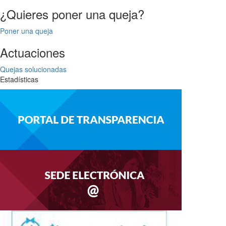
entradas
¿Quieres poner una queja?
Poner una queja
Actuaciones
Quejas solucionadas
Estadísticas