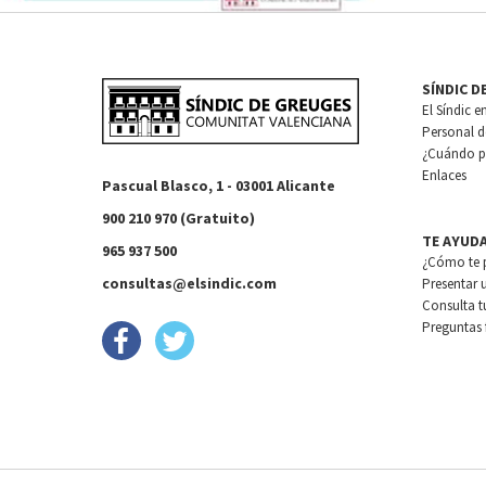
SÍNDIC D
El Síndic e
Personal de
¿Cuándo pu
Enlaces
Pascual Blasco, 1 - 03001 Alicante
900 210 970 (Gratuito)
TE AYUD
965 937 500
¿Cómo te 
consultas@elsindic.com
Presentar 
Consulta t
Preguntas 