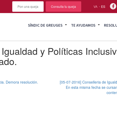
Pon una queja
Consulta tu queja
VA
ES
SÍNDIC DE GREUGES
TE AYUDAMOS
RESOL
 Igualdad y Políticas Inclu
rado.
cia. Demora resolución.
[05-07-2016] Conselleria de Igual
En esta misma fecha se cursan
conte