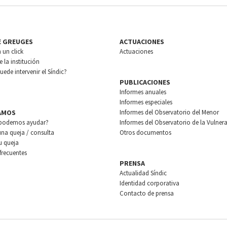
E GREUGES
ACTUACIONES
n un click
Actuaciones
 la institución
ede intervenir el Síndic?
PUBLICACIONES
Informes anuales
Informes especiales
AMOS
Informes del Observatorio del Menor
podemos ayudar?
Informes del Observatorio de la Vulnera
una queja / consulta
Otros documentos
u queja
frecuentes
PRENSA
Actualidad Síndic
Identidad corporativa
Contacto de prensa