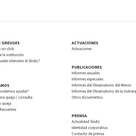
E GREUGES
ACTUACIONES
n un click
Actuaciones
 la institución
ede intervenir el Síndic?
PUBLICACIONES
Informes anuales
Informes especiales
AMOS
Informes del Observatorio del Menor
podemos ayudar?
Informes del Observatorio de la Vulnera
una queja / consulta
Otros documentos
u queja
frecuentes
PRENSA
Actualidad Síndic
Identidad corporativa
Contacto de prensa