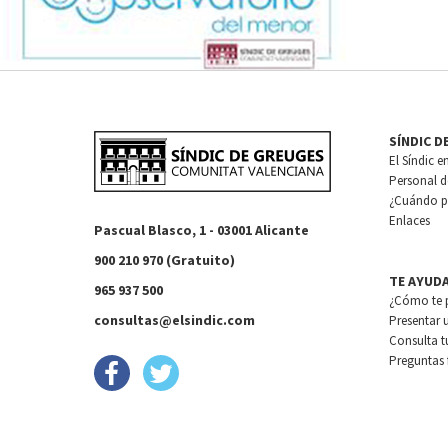
SÍNDIC D
El Síndic e
Personal de
¿Cuándo pu
Enlaces
Pascual Blasco, 1 - 03001 Alicante
900 210 970 (Gratuito)
TE AYUD
965 937 500
¿Cómo te 
consultas@elsindic.com
Presentar 
Consulta t
Preguntas 