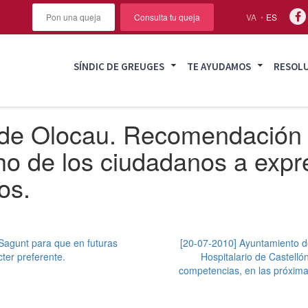
Pon una queja
Consulta tu queja
VA
ES
SÍNDIC DE GREUGES
TE AYUDAMOS
RESOL
 de Olocau. Recomendación 
ho de los ciudadanos a expr
os.
Sagunt para que en futuras
[20-07-2010] Ayuntamiento de
ter preferente.
Hospitalario de Castelló
competencias, en las próxima