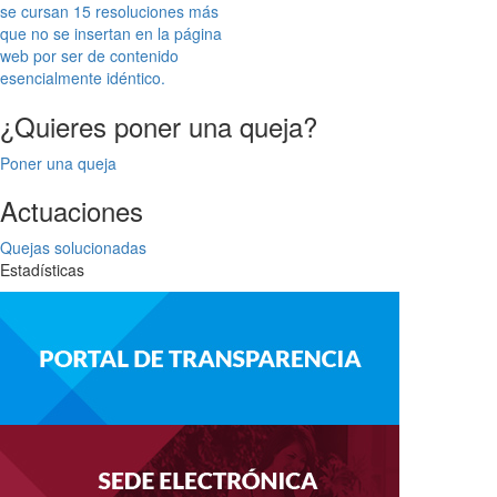
se cursan 15 resoluciones más
que no se insertan en la página
web por ser de contenido
esencialmente idéntico.
¿Quieres poner una queja?
Poner una queja
Actuaciones
Quejas solucionadas
Estadísticas