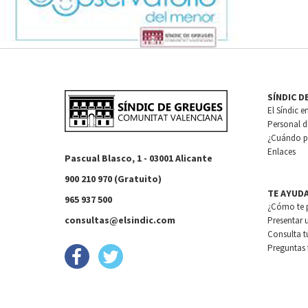
SÍNDIC D
El Síndic e
Personal de
¿Cuándo pu
Enlaces
Pascual Blasco, 1 - 03001 Alicante
900 210 970 (Gratuito)
TE AYUD
965 937 500
¿Cómo te 
consultas@elsindic.com
Presentar 
Consulta t
Preguntas 