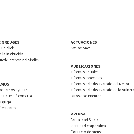
E GREUGES
ACTUACIONES
n un click
Actuaciones
 la institución
ede intervenir el Síndic?
PUBLICACIONES
Informes anuales
Informes especiales
AMOS
Informes del Observatorio del Menor
podemos ayudar?
Informes del Observatorio de la Vulnera
una queja / consulta
Otros documentos
u queja
frecuentes
PRENSA
Actualidad Síndic
Identidad corporativa
Contacto de prensa