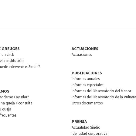
E GREUGES
ACTUACIONES
n un click
Actuaciones
 la institución
ede intervenir el Síndic?
PUBLICACIONES
Informes anuales
Informes especiales
AMOS
Informes del Observatorio del Menor
podemos ayudar?
Informes del Observatorio de la Vulnera
una queja / consulta
Otros documentos
u queja
frecuentes
PRENSA
Actualidad Síndic
Identidad corporativa