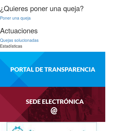
entradas
¿Quieres poner una queja?
Poner una queja
Actuaciones
Quejas solucionadas
Estadísticas