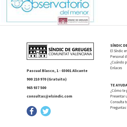
SÍNDIC D
El Síndic e
Personal de
¿Cuándo pu
Enlaces
Pascual Blasco, 1 - 03001 Alicante
900 210 970 (Gratuito)
TE AYUD
965 937 500
¿Cómo te 
consultas@elsindic.com
Presentar 
Consulta t
Preguntas 