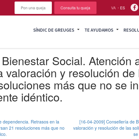
Pon una queja
Consulta tu queja
VA
ES
SÍNDIC DE GREUGES
TE AYUDAMOS
RESOL
Bienestar Social. Atención a
 valoración y resolución de 
soluciones más que no se in
nte idéntico.
de dependencia. Retrasos en la
[16-04-2009] Consellería de Bi
cursan 21 resoluciones más que no
valoración y resolución de las s
ico.
se