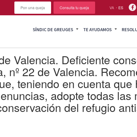
Pon una queja
Consulta tu queja
VA
ES
SÍNDIC DE GREUGES
TE AYUDAMOS
RESOL
e Valencia. Deficiente cons
da, nº 22 de Valencia. Rec
ue, teniendo en cuenta que 
enuncias, adopte todas las
conservación del refugio ant