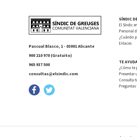
SÍNDIC D
El Síndic e
Personal de
¿Cuándo pu
Enlaces
Pascual Blasco, 1 - 03001 Alicante
900 210 970 (Gratuito)
TE AYUD
965 937 500
¿Cómo te 
consultas@elsindic.com
Presentar 
Consulta t
Preguntas 