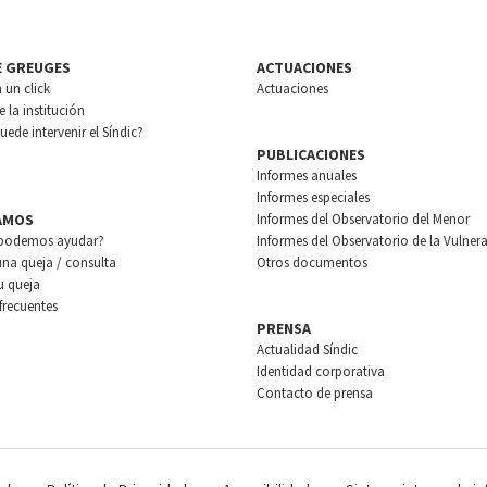
E GREUGES
ACTUACIONES
n un click
Actuaciones
 la institución
ede intervenir el Síndic?
PUBLICACIONES
Informes anuales
Informes especiales
AMOS
Informes del Observatorio del Menor
podemos ayudar?
Informes del Observatorio de la Vulnera
una queja / consulta
Otros documentos
u queja
frecuentes
PRENSA
Actualidad Síndic
Identidad corporativa
Contacto de prensa