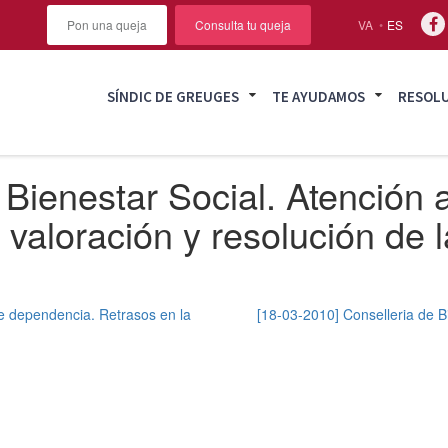
Pon una queja
Consulta tu queja
VA
ES
SÍNDIC DE GREUGES
TE AYUDAMOS
RESOL
Bienestar Social. Atención a
aloración y resolución de la
de dependencia. Retrasos en la
[18-03-2010] Conselleria de B