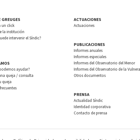
E GREUGES
ACTUACIONES
n un click
Actuaciones
 la institución
ede intervenir el Síndic?
PUBLICACIONES
Informes anuales
Informes especiales
AMOS
Informes del Observatorio del Menor
podemos ayudar?
Informes del Observatorio de la Vulnera
una queja / consulta
Otros documentos
u queja
frecuentes
PRENSA
Actualidad Síndic
Identidad corporativa
Contacto de prensa