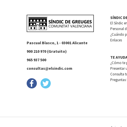
SÍNDIC D
El Síndic e
Personal de
¿Cuándo pu
Enlaces
Pascual Blasco, 1 - 03001 Alicante
900 210 970 (Gratuito)
TE AYUD
965 937 500
¿Cómo te 
consultas@elsindic.com
Presentar 
Consulta t
Preguntas 