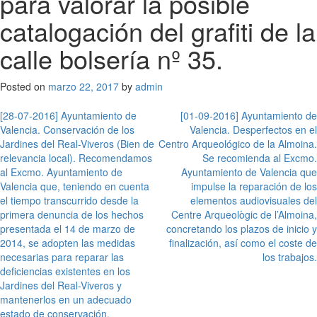
para valorar la posible
catalogación del grafiti de la
calle bolsería nº 35.
Posted on
marzo 22, 2017
by
admin
Navegación
[28-07-2016] Ayuntamiento de
[01-09-2016] Ayuntamiento de
Valencia. Conservación de los
Valencia. Desperfectos en el
de
Jardines del Real-Viveros (Bien de
Centro Arqueológico de la Almoina.
entradas
relevancia local). Recomendamos
Se recomienda al Excmo.
al Excmo. Ayuntamiento de
Ayuntamiento de Valencia que
Valencia que, teniendo en cuenta
impulse la reparación de los
el tiempo transcurrido desde la
elementos audiovisuales del
primera denuncia de los hechos
Centre Arqueològic de l’Almoina,
presentada el 14 de marzo de
concretando los plazos de inicio y
2014, se adopten las medidas
finalización, así como el coste de
necesarias para reparar las
los trabajos.
deficiencias existentes en los
Jardines del Real-Viveros y
mantenerlos en un adecuado
estado de conservación.