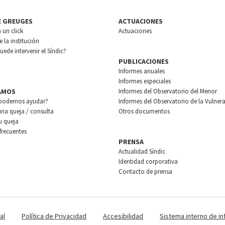
E GREUGES
ACTUACIONES
n un click
Actuaciones
 la institución
ede intervenir el Síndic?
PUBLICACIONES
Informes anuales
Informes especiales
AMOS
Informes del Observatorio del Menor
podemos ayudar?
Informes del Observatorio de la Vulnera
una queja / consulta
Otros documentos
u queja
frecuentes
PRENSA
Actualidad Síndic
Identidad corporativa
Contacto de prensa
al
Política de Privacidad
Accesibilidad
Sistema interno de i