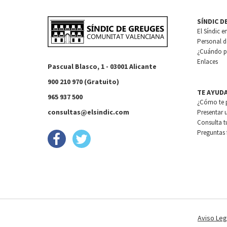
SÍNDIC D
El Síndic e
Personal de
¿Cuándo pu
Enlaces
Pascual Blasco, 1 - 03001 Alicante
900 210 970 (Gratuito)
TE AYUD
965 937 500
¿Cómo te 
consultas@elsindic.com
Presentar 
Consulta t
Preguntas 
Aviso Leg