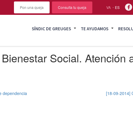
Pon una queja
Consulta tu queja
VA
ES
SÍNDIC DE GREUGES
TE AYUDAMOS
RESOL
Bienestar Social. Atención a
 de dependencia
[18-09-2014] C