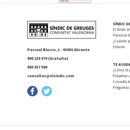
SÍNDIC D
El Síndic e
Personal de
¿Cuándo pu
Enlaces
Pascual Blasco, 1 - 03001 Alicante
900 210 970 (Gratuito)
TE AYUD
965 937 500
¿Cómo te 
consultas@elsindic.com
Presentar 
Consulta t
Preguntas 