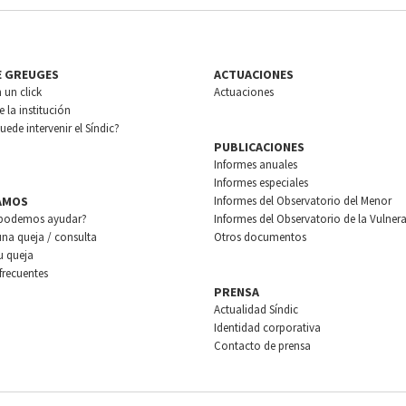
E GREUGES
ACTUACIONES
n un click
Actuaciones
 la institución
ede intervenir el Síndic?
PUBLICACIONES
Informes anuales
Informes especiales
AMOS
Informes del Observatorio del Menor
podemos ayudar?
Informes del Observatorio de la Vulnera
una queja / consulta
Otros documentos
u queja
frecuentes
PRENSA
Actualidad Síndic
Identidad corporativa
Contacto de prensa