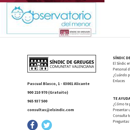
SÍNDIC D
El Síndic e
Personal de
¿Cuándo pu
Enlaces
Pascual Blasco, 1 - 03001 Alicante
900 210 970 (Gratuito)
TE AYUD
965 937 500
¿Cómo te 
consultas@elsindic.com
Presentar 
Consulta t
Preguntas 