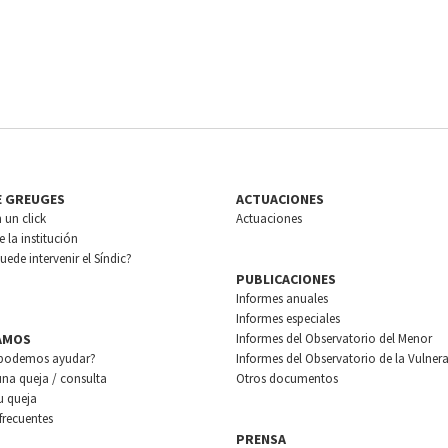
E GREUGES
ACTUACIONES
n un click
Actuaciones
 la institución
ede intervenir el Síndic?
PUBLICACIONES
Informes anuales
Informes especiales
AMOS
Informes del Observatorio del Menor
podemos ayudar?
Informes del Observatorio de la Vulnera
una queja / consulta
Otros documentos
u queja
frecuentes
PRENSA