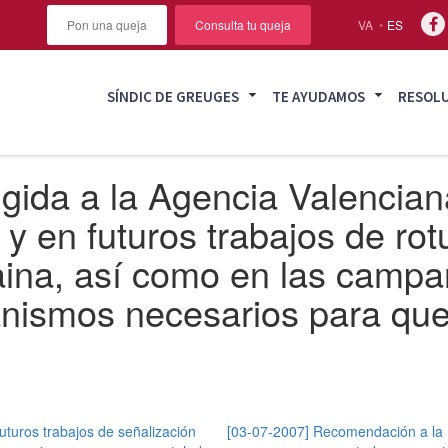
Pon una queja
Consulta tu queja
VA
ES
SÍNDIC DE GREUGES
TE AYUDAMOS
RESOL
igida a la Agencia Valencia
 en futuros trabajos de rotu
ina, así como en las campañ
canismos necesarios para que
turos trabajos de señalización
[03-07-2007] Recomendación a la U