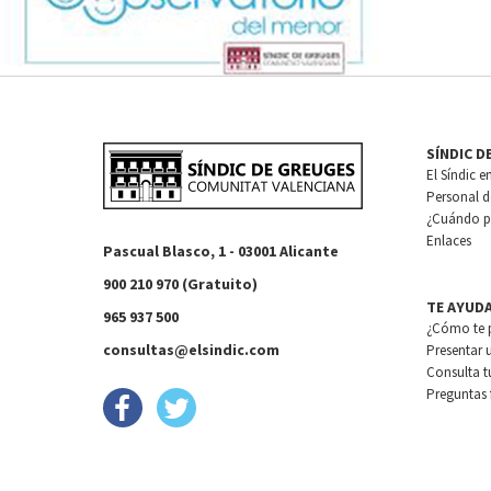
SÍNDIC D
El Síndic e
Personal de
¿Cuándo pu
Enlaces
Pascual Blasco, 1 - 03001 Alicante
900 210 970 (Gratuito)
TE AYUD
965 937 500
¿Cómo te 
consultas@elsindic.com
Presentar 
Consulta t
Preguntas 