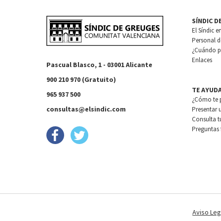
SÍNDIC D
El Síndic e
Personal de
¿Cuándo pu
Enlaces
Pascual Blasco, 1 - 03001 Alicante
900 210 970 (Gratuito)
TE AYUD
965 937 500
¿Cómo te 
consultas@elsindic.com
Presentar 
Consulta t
Preguntas 
Aviso Leg