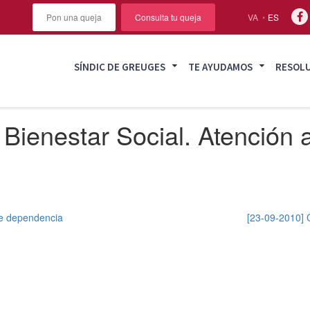
Pon una queja
Consulta tu queja
VA
ES
SÍNDIC DE GREUGES
TE AYUDAMOS
RESOL
Bienestar Social. Atención a
 de dependencia
[23-09-2010] C