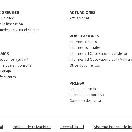
E GREUGES
ACTUACIONES
n un click
Actuaciones
 la institución
ede intervenir el Síndic?
PUBLICACIONES
Informes anuales
Informes especiales
AMOS
Informes del Observatorio del Menor
podemos ayudar?
Informes del Observatorio de la Vulnera
una queja / consulta
Otros documentos
u queja
frecuentes
PRENSA
Actualidad Síndic
Identidad corporativa
Contacto de prensa
al
Política de Privacidad
Accesibilidad
Sistema interno de i