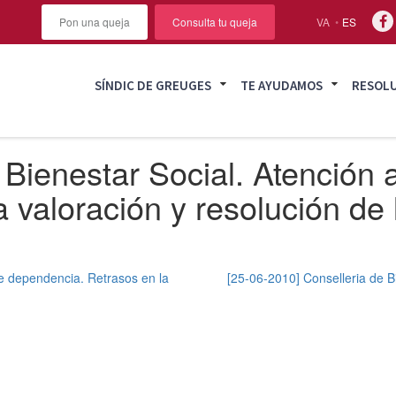
Pon una queja
Consulta tu queja
VA
ES
SÍNDIC DE GREUGES
TE AYUDAMOS
RESOL
Bienestar Social. Atención a
valoración y resolución de l
de dependencia. Retrasos en la
[25-06-2010] Conselleria de B