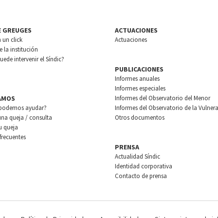
E GREUGES
ACTUACIONES
n un click
Actuaciones
 la institución
ede intervenir el Síndic?
PUBLICACIONES
Informes anuales
Informes especiales
AMOS
Informes del Observatorio del Menor
podemos ayudar?
Informes del Observatorio de la Vulnera
una queja / consulta
Otros documentos
u queja
frecuentes
PRENSA
Actualidad Síndic
Identidad corporativa
Contacto de prensa