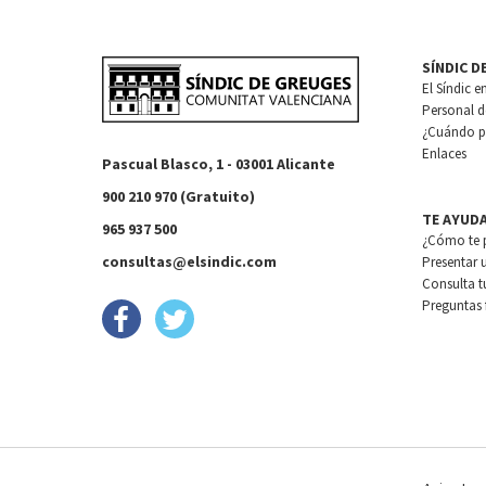
SÍNDIC D
El Síndic e
Personal de
¿Cuándo pu
Enlaces
Pascual Blasco, 1 - 03001 Alicante
900 210 970 (Gratuito)
TE AYUD
965 937 500
¿Cómo te 
consultas@elsindic.com
Presentar 
Consulta t
Preguntas 