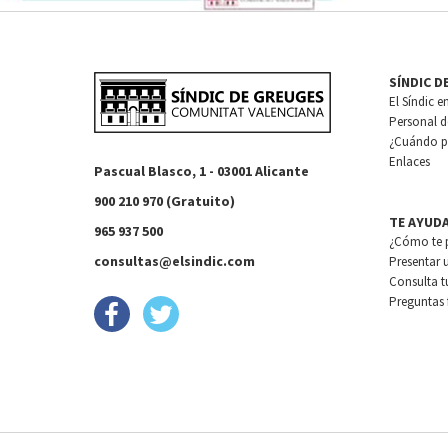
SÍNDIC D
El Síndic e
Personal de
¿Cuándo pu
Enlaces
Pascual Blasco, 1 - 03001 Alicante
900 210 970 (Gratuito)
TE AYUD
965 937 500
¿Cómo te 
consultas@elsindic.com
Presentar 
Consulta t
Preguntas 