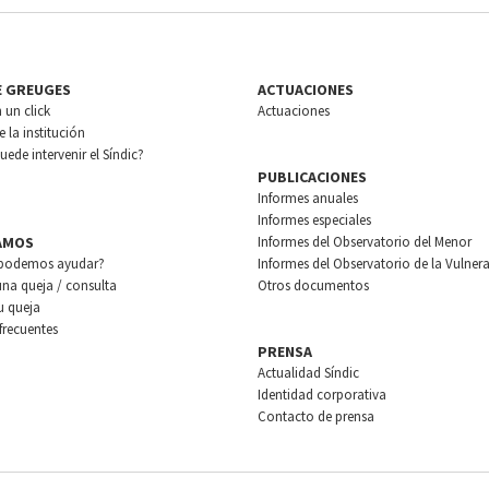
E GREUGES
ACTUACIONES
n un click
Actuaciones
 la institución
ede intervenir el Síndic?
PUBLICACIONES
Informes anuales
Informes especiales
AMOS
Informes del Observatorio del Menor
podemos ayudar?
Informes del Observatorio de la Vulnera
una queja / consulta
Otros documentos
u queja
frecuentes
PRENSA
Actualidad Síndic
Identidad corporativa
Contacto de prensa