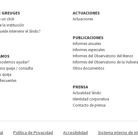
E GREUGES
ACTUACIONES
n un click
Actuaciones
 la institución
ede intervenir el Síndic?
PUBLICACIONES
Informes anuales
Informes especiales
AMOS
Informes del Observatorio del Menor
podemos ayudar?
Informes del Observatorio de la Vulnera
una queja / consulta
Otros documentos
u queja
frecuentes
PRENSA
Actualidad Síndic
Identidad corporativa
Contacto de prensa
al
Política de Privacidad
Accesibilidad
Sistema interno de i