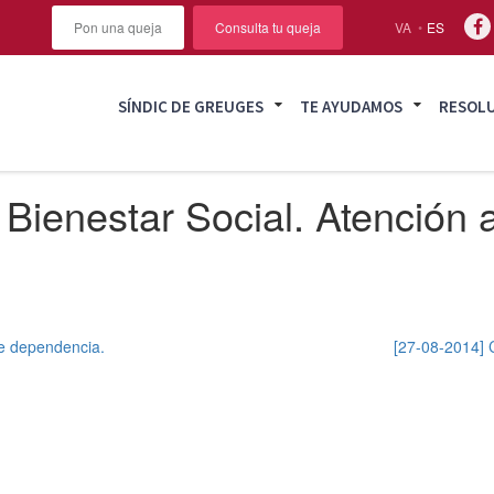
Pon una queja
Consulta tu queja
VA
ES
SÍNDIC DE GREUGES
TE AYUDAMOS
RESOL
Bienestar Social. Atención a
de dependencia.
[27-08-2014] C