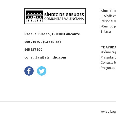
SÍNDIC D
El Síndic e
Personal de
¿Cuándo pu
Enlaces
Pascual Blasco, 1 - 03001 Alicante
900 210 970 (Gratuito)
TE AYUD
965 937 500
¿Cómo te 
consultas@elsindic.com
Presentar 
Consulta t
Preguntas 
Aviso Leg