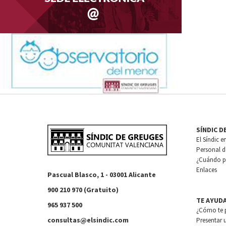
SÍNDIC D
El Síndic e
Personal de
¿Cuándo pu
Enlaces
Pascual Blasco, 1 - 03001 Alicante
900 210 970 (Gratuito)
TE AYUD
965 937 500
¿Cómo te 
consultas@elsindic.com
Presentar 