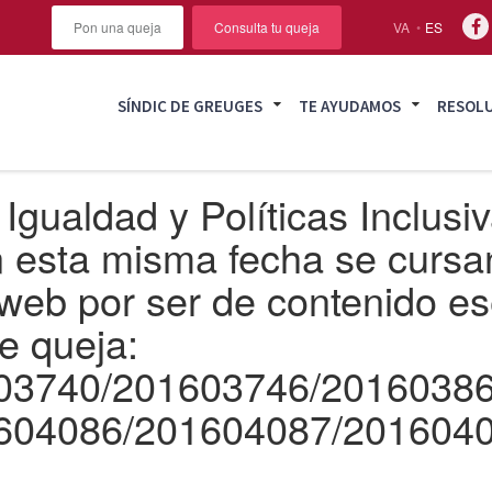
Pon una queja
Consulta tu queja
VA
ES
SÍNDIC DE GREUGES
TE AYUDAMOS
RESOL
 Igualdad y Políticas Inclus
 esta misma fecha se cursa
 web por ser de contenido es
e queja:
03740/201603746/2016038
604086/201604087/201604