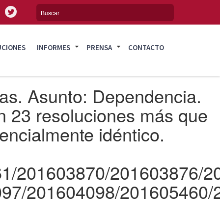
UCIONES
INFORMES
PRENSA
CONTACTO
ivas. Asunto: Dependencia.
n 23 resoluciones más que
encialmente idéntico.
61/201603870/201603876/2
097/201604098/201605460/