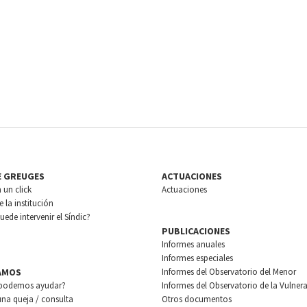
E GREUGES
ACTUACIONES
n un click
Actuaciones
 la institución
ede intervenir el Síndic?
PUBLICACIONES
Informes anuales
Informes especiales
AMOS
Informes del Observatorio del Menor
podemos ayudar?
Informes del Observatorio de la Vulnera
una queja / consulta
Otros documentos