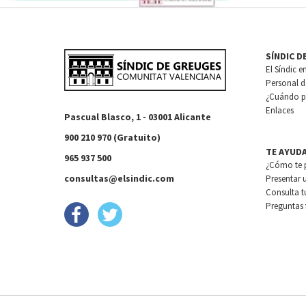
SÍNDIC D
El Síndic e
Personal de
¿Cuándo pu
Enlaces
Pascual Blasco, 1 - 03001 Alicante
900 210 970 (Gratuito)
TE AYUD
965 937 500
¿Cómo te 
consultas@elsindic.com
Presentar 
Consulta t
Preguntas 