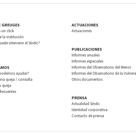
E GREUGES
ACTUACIONES
n un click
Actuaciones
 la institución
ede intervenir el Síndic?
PUBLICACIONES
Informes anuales
Informes especiales
AMOS
Informes del Observatorio del Menor
podemos ayudar?
Informes del Observatorio de la Vulnera
una queja / consulta
Otros documentos
u queja
frecuentes
PRENSA
Actualidad Síndic
Identidad corporativa
Contacto de prensa