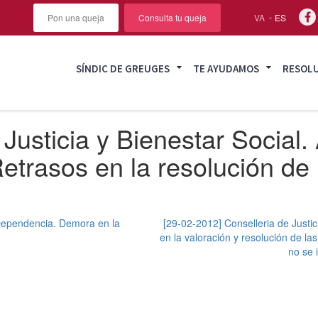
Pon una queja
Consulta tu queja
VA
ES
SÍNDIC DE GREUGES
TE AYUDAMOS
RESOL
Justicia y Bienestar Social.
etrasos en la resolución de
a Dependencia. Demora en la
[29-02-2012] Conselleria de Justic
en la valoración y resolución de l
no se 