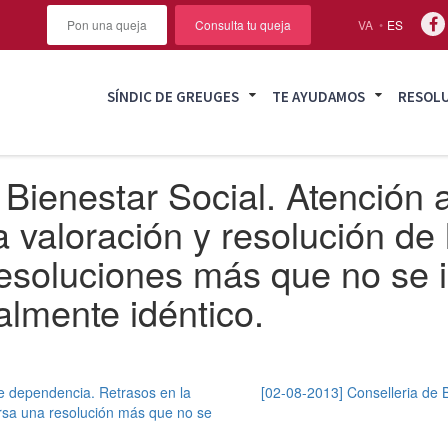
Pon una queja
Consulta tu queja
VA
ES
SÍNDIC DE GREUGES
TE AYUDAMOS
RESOL
Bienestar Social. Atención a
 valoración y resolución de 
esoluciones más que no se i
almente idéntico.
de dependencia. Retrasos en la
[02-08-2013] Conselleria de 
ursa una resolución más que no se