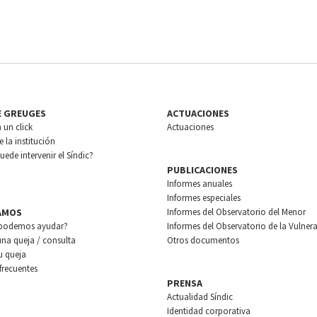
E GREUGES
ACTUACIONES
n un click
Actuaciones
 la institución
ede intervenir el Síndic?
PUBLICACIONES
Informes anuales
Informes especiales
AMOS
Informes del Observatorio del Menor
podemos ayudar?
Informes del Observatorio de la Vulnera
una queja / consulta
Otros documentos
u queja
frecuentes
PRENSA
Actualidad Síndic
Identidad corporativa