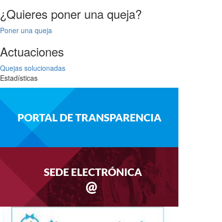
entradas
¿Quieres poner una queja?
Poner una queja
Actuaciones
Quejas solucionadas
Estadísticas