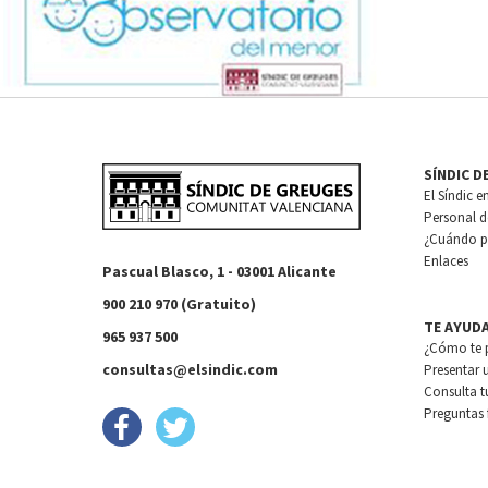
SÍNDIC D
El Síndic e
Personal de
¿Cuándo pu
Enlaces
Pascual Blasco, 1 - 03001 Alicante
900 210 970 (Gratuito)
TE AYUD
965 937 500
¿Cómo te 
consultas@elsindic.com
Presentar 
Consulta t
Preguntas 