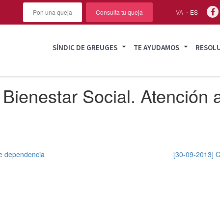
Pon una queja
Consulta tu queja
VA
ES
SÍNDIC DE GREUGES
TE AYUDAMOS
RESOL
Bienestar Social. Atención a
 de dependencia
[30-09-2013] C