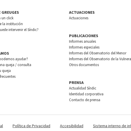
E GREUGES
ACTUACIONES
n un click
Actuaciones
 la institución
ede intervenir el Síndic?
PUBLICACIONES
Informes anuales
Informes especiales
AMOS
Informes del Observatorio del Menor
podemos ayudar?
Informes del Observatorio de la Vulnera
una queja / consulta
Otros documentos
u queja
frecuentes
PRENSA
Actualidad Síndic
Identidad corporativa
Contacto de prensa
al
Política de Privacidad
Accesibilidad
Sistema interno de i