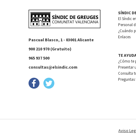
SÍNDIC D
El Síndic e
Personal de
¿Cuándo pu
Enlaces
Pascual Blasco, 1 - 03001 Alicante
900 210 970 (Gratuito)
TE AYUD
965 937 500
¿Cómo te 
consultas@elsindic.com
Presentar 
Consulta t
Preguntas 
Aviso Leg