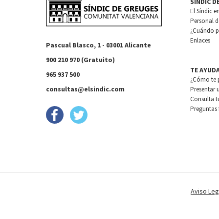
SÍNDIC D
El Síndic e
Personal de
¿Cuándo pu
Enlaces
Pascual Blasco, 1 - 03001 Alicante
900 210 970 (Gratuito)
TE AYUD
965 937 500
¿Cómo te 
consultas@elsindic.com
Presentar 
Consulta t
Preguntas 
Aviso Leg