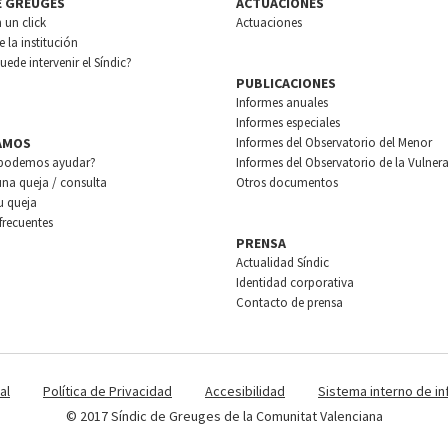
E GREUGES
ACTUACIONES
n un click
Actuaciones
 la institución
ede intervenir el Síndic?
PUBLICACIONES
Informes anuales
Informes especiales
AMOS
Informes del Observatorio del Menor
podemos ayudar?
Informes del Observatorio de la Vulnera
una queja / consulta
Otros documentos
u queja
frecuentes
PRENSA
Actualidad Síndic
Identidad corporativa
Contacto de prensa
al
Política de Privacidad
Accesibilidad
Sistema interno de i
© 2017 Síndic de Greuges de la Comunitat Valenciana