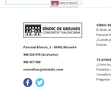
SÍNDIC D
El Síndic e
Personal de
¿Cuándo pu
Enlaces
Pascual Blasco, 1 - 03001 Alicante
900 210 970 (Gratuito)
TE AYUD
965 937 500
¿Cómo te 
consultas@elsindic.com
Presentar 
Consulta t
Preguntas 