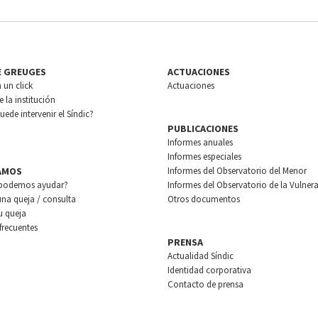
E GREUGES
ACTUACIONES
n un click
Actuaciones
 la institución
ede intervenir el Síndic?
PUBLICACIONES
Informes anuales
Informes especiales
AMOS
Informes del Observatorio del Menor
podemos ayudar?
Informes del Observatorio de la Vulnera
una queja / consulta
Otros documentos
u queja
frecuentes
PRENSA
Actualidad Síndic
Identidad corporativa
Contacto de prensa