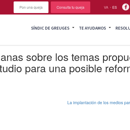
Pon una queja
Consulta tu queja
VA
ES
SÍNDIC DE GREUGES
TE AYUDAMOS
RESOL
ianas sobre los temas propu
tudio para una posible refor
La implantación de los medios par