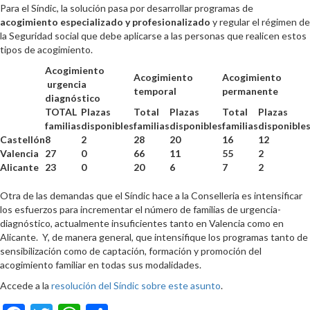
Para el Síndic, la solución pasa por desarrollar programas de
acogimiento especializado y profesionalizado
y regular el régimen de
la Seguridad social que debe aplicarse a las personas que realicen estos
tipos de acogimiento.
Acogimiento
Acogimiento
Acogimiento
urgencia
temporal
permanente
diagnóstico
TOTAL
Plazas
Total
Plazas
Total
Plazas
familias
disponibles
familias
disponibles
familias
disponible
Castellón
8
2
28
20
16
12
Valencia
27
0
66
11
55
2
Alicante
23
0
20
6
7
2
Otra de las demandas que el Síndic hace a la Conselleria es intensificar
los esfuerzos para incrementar el número de familias de urgencia-
diagnóstico, actualmente insuficientes tanto en Valencia como en
Alicante. Y, de manera general, que intensifique los programas tanto de
sensibilización como de captación, formación y promoción del
acogimiento familiar en todas sus modalidades.
Accede a la
resolución del Síndic sobre este asunto
.