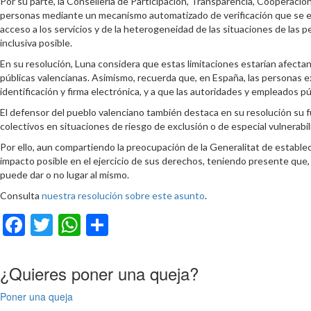
Por su parte, la Conselleria de Participación, Transparencia, Cooperación 
personas mediante un mecanismo automatizado de verificación que se em
acceso a los servicios y de la heterogeneidad de las situaciones de las p
inclusiva posible.
En su resolución, Luna considera que estas limitaciones estarían afectan
públicas valencianas. Asimismo, recuerda que, en España, las personas ex
identificación y firma electrónica, y a que las autoridades y empleados púb
El defensor del pueblo valenciano también destaca en su resolución su f
colectivos en situaciones de riesgo de exclusión o de especial vulnerabil
Por ello, aun compartiendo la preocupación de la Generalitat de estable
impacto posible en el ejercicio de sus derechos, teniendo presente que, 
puede dar o no lugar al mismo.
Consulta
nuestra resolución sobre este asunto
.
Facebook
Twitter
WhatsApp
Compartir
¿Quieres poner una queja?
Poner una queja