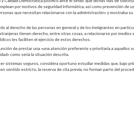
y Calidad Democrática justificó ante el Síndic que dichas vías de solicitu
plean por motivos de seguridad informática, así como prevención de us
ersonas que necesitan relacionarse con la administración» y mostraba su d
do al derecho de las personas en general y de los inmigrantes en particu
tranjeras tienen derecho, entre otras cosas, a relacionarse por medios el
licos les faciliten el ejercicio de estos derechos.
unción de prestar una «una atención preferente y prioritaria a aquellos
idad» como sería la situación descrita.
cer sistemas seguros, considera oportuno estudiar medidas que, bajo prin
en sentido estricto, la reserva de cita previa, no forman parte del proce