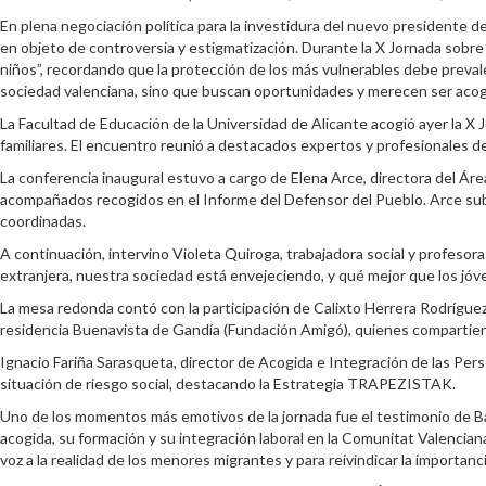
En plena negociación política para la investidura del nuevo presidente d
en objeto de controversia y estigmatización. Durante la X Jornada sobre
niños”, recordando que la protección de los más vulnerables debe preval
sociedad valenciana, sino que buscan oportunidades y merecen ser acog
La Facultad de Educación de la Universidad de Alicante acogió ayer la X
familiares. El encuentro reunió a destacados expertos y profesionales del
La conferencia inaugural estuvo a cargo de Elena Arce, directora del Á
acompañados recogidos en el Informe del Defensor del Pueblo. Arce subr
coordinadas.
A continuación, intervino Violeta Quiroga, trabajadora social y profeso
extranjera, nuestra sociedad está envejeciendo, y qué mejor que los jó
La mesa redonda contó con la participación de Calixto Herrera Rodríguez, 
residencia Buenavista de Gandía (Fundación Amigó), quienes compartier
Ignacio Fariña Sarasqueta, director de Acogida e Integración de las Pe
situación de riesgo social, destacando la Estrategia TRAPEZISTAK.
Uno de los momentos más emotivos de la jornada fue el testimonio de Ba
acogida, su formación y su integración laboral en la Comunitat Valenciana
voz a la realidad de los menores migrantes y para reivindicar la importa