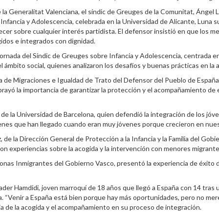
e la Generalitat Valenciana, el síndic de Greuges de la Comunitat, Ángel 
 Infancia y Adolescencia, celebrada en la Universidad de Alicante, Luna 
ecer sobre cualquier interés partidista. El defensor insistió en que los
idos e integrados con dignidad.
 Jornada del Síndic de Greuges sobre Infancia y Adolescencia, centrada e
 ámbito social, quienes analizaron los desafíos y buenas prácticas en la 
rea de Migraciones e Igualdad de Trato del Defensor del Pueblo de Españ
ayó la importancia de garantizar la protección y el acompañamiento de e
ra de la Universidad de Barcelona, quien defendió la integración de los 
venes que han llegado cuando eran muy jóvenes porque crecieron en nues
de la Dirección General de Protección a la Infancia y la Familia del Gobi
on experiencias sobre la acogida y la intervención con menores migran
rsonas Inmigrantes del Gobierno Vasco, presentó la experiencia de éxito
der Hamdidi, joven marroquí de 18 años que llegó a España con 14 tras u
. “Venir a España está bien porque hay más oportunidades, pero no merece 
ncia de la acogida y el acompañamiento en su proceso de integración.