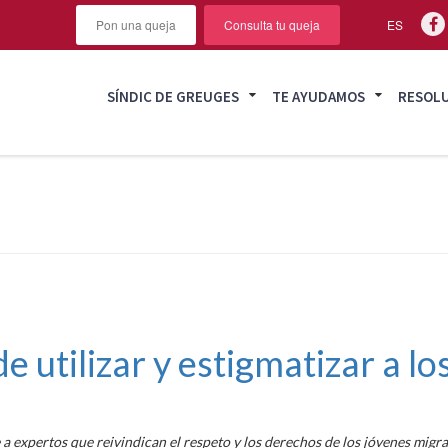
Pon una queja
Consulta tu queja
ES
SÍNDIC DE GREUGES
TE AYUDAMOS
RESOL
 de utilizar y estigmatizar a 
 a expertos que reivindican el respeto y los derechos de los jóvenes migr