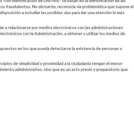
d -con identificación de DNI/NIE- se basan en la identificación de las
os fraudulentos. No obstante, reconocía «la problemática que supone el
isposición a estudiar las posibles vías para dar una atención lo más
lar a relacionarse por medios electrónicos con las administraciones
ectrónicos con la Administración, a obtener y utilizar los medios de
 supuestos en los que pueda detectarse la existencia de personas o
cipios de simplicidad y proximidad a la ciudadanía tengan el menor
dimiento administrativo; sino que es un acto previo y preparatorio que