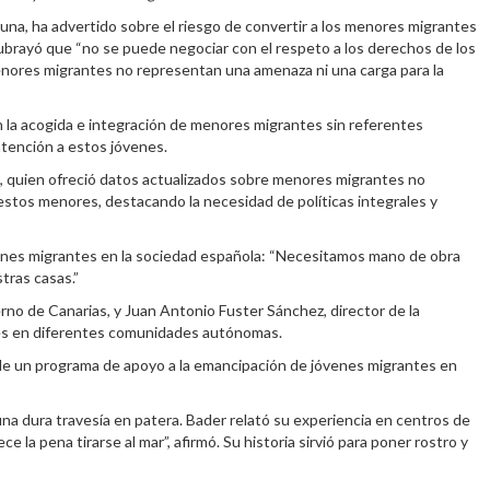
Luna, ha advertido sobre el riesgo de convertir a los menores migrantes
subrayó que “no se puede negociar con el respeto a los derechos de los
 menores migrantes no representan una amenaza ni una carga para la
n la acogida e integración de menores migrantes sin referentes
atención a estos jóvenes.
a, quien ofreció datos actualizados sobre menores migrantes no
stos menores, destacando la necesidad de políticas integrales y
jóvenes migrantes en la sociedad española: “Necesitamos mano de obra
tras casas.”
erno de Canarias, y Juan Antonio Fuster Sánchez, director de la
tes en diferentes comunidades autónomas.
 de un programa de apoyo a la emancipación de jóvenes migrantes en
na dura travesía en patera. Bader relató su experiencia en centros de
la pena tirarse al mar”, afirmó. Su historia sirvió para poner rostro y