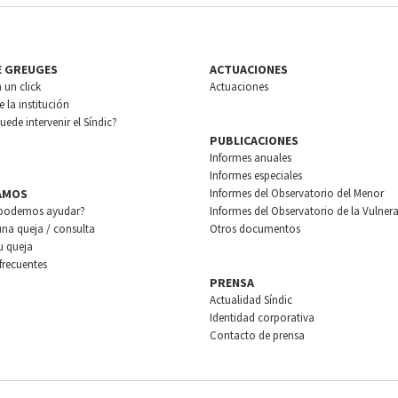
E GREUGES
ACTUACIONES
n un click
Actuaciones
 la institución
ede intervenir el Síndic?
PUBLICACIONES
Informes anuales
Informes especiales
AMOS
Informes del Observatorio del Menor
podemos ayudar?
Informes del Observatorio de la Vulnera
una queja / consulta
Otros documentos
u queja
frecuentes
PRENSA
Actualidad Síndic
Identidad corporativa
Contacto de prensa