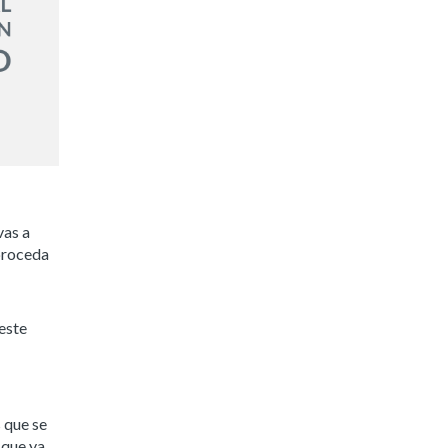
vas a
proceda
este
s que se
 que ya