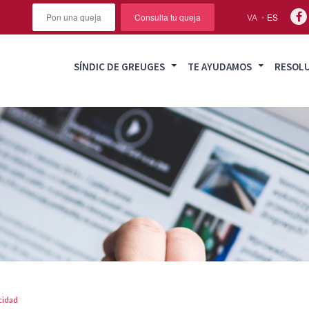
Pon una queja
Consulta tu queja
VA
ES
SÍNDIC DE GREUGES
TE AYUDAMOS
RESOL
cidad