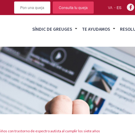
Pon una queja
Consulta tu queja
VA
ES
SÍNDIC DE GREUGES
TE AYUDAMOS
RESOL
ños con trastorno de espectro autista al cumplir los siete años