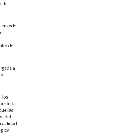
n los
n cuando
so
alta de
ligada a
yo
 los
abe duda
quellas
ón del
a calidad
gica.