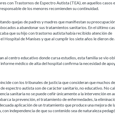
res con Trastornos de Espectro Autista (TEA), en aquellos casos e
 y responsable de los menores recomienden su continuidad.
ramitando quejas de padres y madres que manifiestan su preocupació
 abocados a abandonar sus tratamientos sanitarios. En el último ca
icaba que su hijo con trastorno autista había recibido atención de
l Hospital de Manises y que al cumplir los siete años le dieron de 
ban al centro educativo donde cursa estudios, esta familia se vio ob
l informe médico de alta del hospital confirma la necesidad de apo
oincide con los tribunales de justicia que consideran que muchos de
de espectro autista son de carácter sanitario, no educativo. No c
tencia sanitaria no se puede ceñir únicamente a la intervención en a
 abarca la prevención, el tratamiento de enfermedades, la eliminaci
adecuada aplicación de un tratamiento que produce una mejora de l
a, con independencia de que su contenido sea de naturaleza pedagó