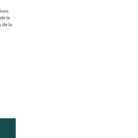
tivos
de la
 de la