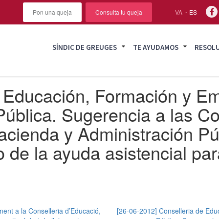
Pon una queja
Consulta tu queja
VA
ES
SÍNDIC DE GREUGES
TE AYUDAMOS
RESOL
e Educación, Formación y Em
ública. Sugerencia a las Co
cienda y Administración Pú
 de la ayuda asistencial para
ent a la Conselleria d’Educació,
[26-06-2012] Conselleria de Edu