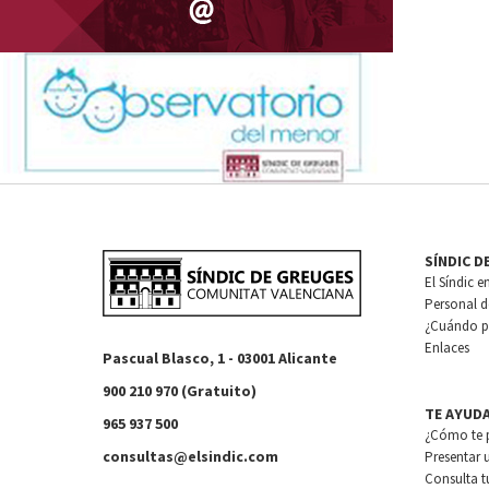
SÍNDIC D
El Síndic e
Personal de
¿Cuándo pu
Enlaces
Pascual Blasco, 1 - 03001 Alicante
900 210 970 (Gratuito)
TE AYUD
965 937 500
¿Cómo te 
consultas@elsindic.com
Presentar 
Consulta t