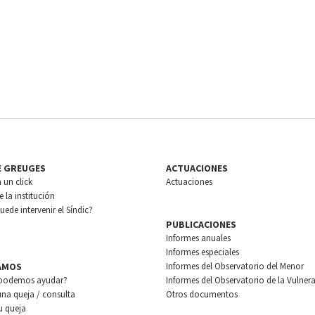
E GREUGES
ACTUACIONES
n un click
Actuaciones
 la institución
ede intervenir el Síndic?
PUBLICACIONES
Informes anuales
Informes especiales
AMOS
Informes del Observatorio del Menor
podemos ayudar?
Informes del Observatorio de la Vulnera
una queja / consulta
Otros documentos
u queja