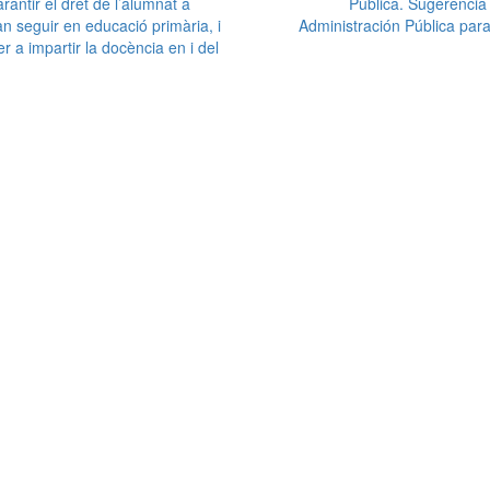
antir el dret de l’alumnat a
Pública. Sugerencia
an seguir en educació primària, i
Administración Pública para
r a impartir la docència en i del