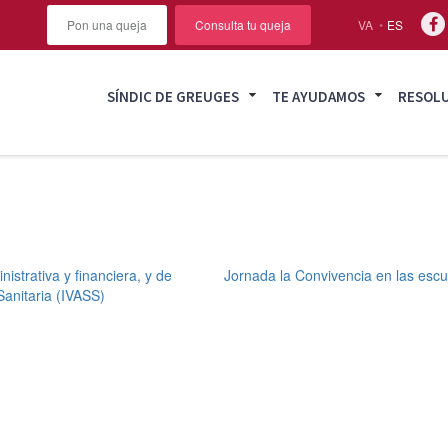
Pon una queja
Consulta tu queja
VA
ES
SÍNDIC DE GREUGES
TE AYUDAMOS
RESOL
istrativa y financiera, y de
Jornada la Convivencia en las escu
Sanitaria (IVASS)