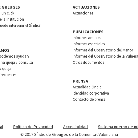
E GREUGES
ACTUACIONES
n un click
Actuaciones
 la institución
ede intervenir el Síndic?
PUBLICACIONES
Informes anuales
Informes especiales
AMOS
Informes del Observatorio del Menor
podemos ayudar?
Informes del Observatorio de la Vulnera
una queja / consulta
Otros documentos
u queja
frecuentes
PRENSA
Actualidad Síndic
Identidad corporativa
Contacto de prensa
al
Política de Privacidad
Accesibilidad
Sistema interno de i
© 2017 Síndic de Greuges de la Comunitat Valenciana