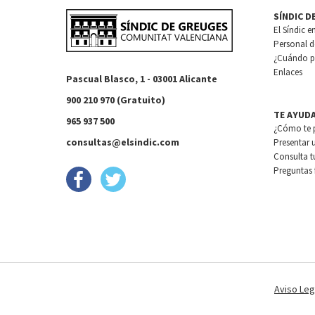
SÍNDIC D
El Síndic e
Personal de
¿Cuándo pu
Enlaces
Pascual Blasco, 1 - 03001 Alicante
900 210 970 (Gratuito)
TE AYUD
965 937 500
¿Cómo te 
consultas@elsindic.com
Presentar 
Consulta t
Preguntas 
Aviso Leg