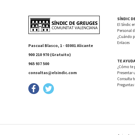
SÍNDIC D
El Síndic e
Personal de
¿Cuándo pu
Enlaces
Pascual Blasco, 1 - 03001 Alicante
900 210 970 (Gratuito)
TE AYUD
965 937 500
¿Cómo te 
consultas@elsindic.com
Presentar 
Consulta t
Preguntas 