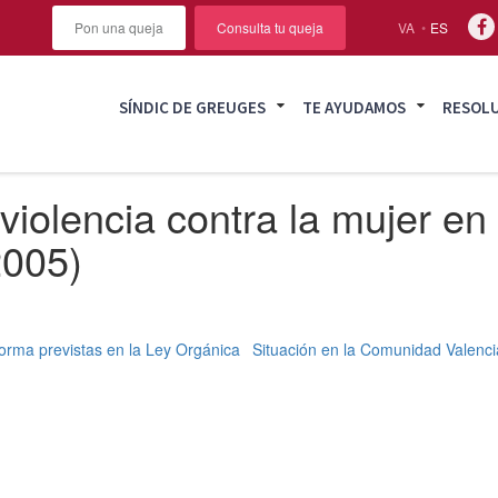
Pon una queja
Consulta tu queja
VA
ES
SÍNDIC DE GREUGES
TE AYUDAMOS
RESOL
 violencia contra la mujer en
2005)
forma previstas en la Ley Orgánica
Situación en la Comunidad Valencia