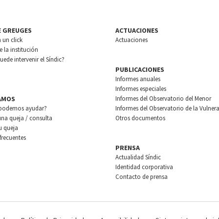
E GREUGES
ACTUACIONES
n un click
Actuaciones
 la institución
ede intervenir el Síndic?
PUBLICACIONES
Informes anuales
Informes especiales
AMOS
Informes del Observatorio del Menor
podemos ayudar?
Informes del Observatorio de la Vulnera
una queja / consulta
Otros documentos
u queja
frecuentes
PRENSA
Actualidad Síndic
Identidad corporativa
Contacto de prensa