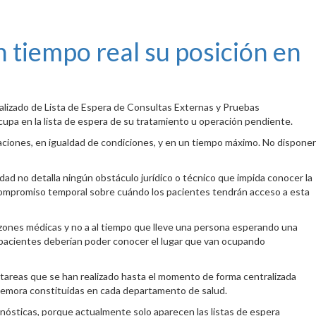
n tiempo real su posición en
dualizado de Lista de Espera de Consultas Externas y Pruebas
 ocupa en la lista de espera de su tratamiento u operación pendiente.
staciones, en igualdad de condiciones, y en un tiempo máximo. No disponer
nidad no detalla ningún obstáculo jurídico o técnico que impida conocer la
n compromiso temporal sobre cuándo los pacientes tendrán acceso a esta
 razones médicas y no a al tiempo que lleve una persona esperando una
os pacientes deberían poder conocer el lugar que van ocupando
s tareas que se han realizado hasta el momento de forma centralizada
la demora constituidas en cada departamento de salud.
nósticas, porque actualmente solo aparecen las listas de espera