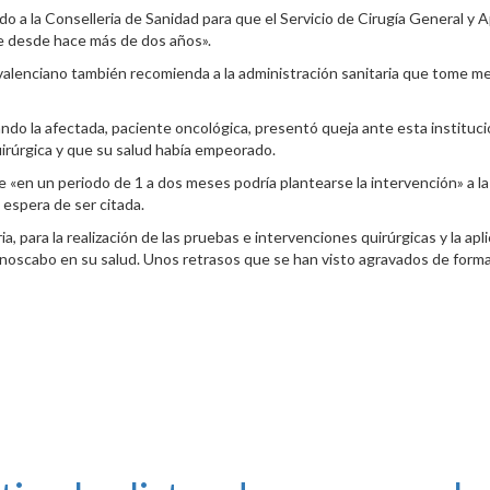
ido a la Conselleria de Sanidad para que el Servicio de Cirugía General y A
te desde hace más de dos años».
valenciano también recomienda a la administración sanitaria que tome med
ndo la afectada, paciente oncológica, presentó queja ante esta institu
irúrgica y que su salud había empeorado.
e «en un periodo de 1 a dos meses podría plantearse la intervención» a l
 espera de ser citada.
ia, para la realización de las pruebas e intervenciones quirúrgicas y la a
noscabo en su salud. Unos retrasos que se han visto agravados de forma