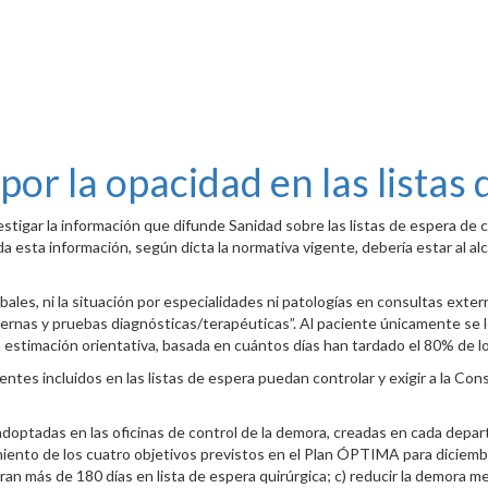
 por la opacidad en las listas
nvestigar la información que difunde Sanidad sobre las listas de espera de
 esta información, según dicta la normativa vigente, debería estar al a
bales, ni la situación por especialidades ni patologías en consultas ext
ernas y pruebas diagnósticas/terapéuticas”. Al paciente únicamente se le
estimación orientativa, basada en cuántos días han tardado el 80% de lo
entes incluidos en las listas de espera puedan controlar y exigir a la Co
s adoptadas en las oficinas de control de la demora, creadas en cada depar
iento de los cuatro objetivos previstos en el Plan ÓPTIMA para diciembr
an más de 180 días en lista de espera quirúrgica; c) reducir la demora me