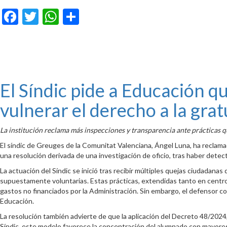
Facebook
Twitter
WhatsApp
Compartir
El Síndic pide a Educación qu
vulnerar el derecho a la gra
La institución reclama más inspecciones y transparencia ante prácticas
El síndic de Greuges de la Comunitat Valenciana, Ángel Luna, ha reclamad
una resolución derivada de una investigación de oficio, tras haber dete
La actuación del Síndic se inició tras recibir múltiples quejas ciudada
supuestamente voluntarias. Estas prácticas, extendidas tanto en centro
gastos no financiados por la Administración. Sin embargo, el defensor co
Educación.
La resolución también advierte de que la aplicación del Decreto 48/2024, 
Síndic, este modelo favorece la concentración del alumnado con mayores