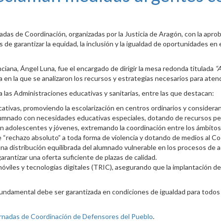
as de Coordinación, organizadas por la Justicia de Aragón, con la aproba
 de garantizar la equidad, la inclusión y la igualdad de oportunidades e
ciana, Ángel Luna, fue el encargado de dirigir la mesa redonda titulada
“A
a en la que se analizaron los recursos y estrategias necesarios para ate
las Administraciones educativas y sanitarias, entre las que destacan:
ucativas, promoviendo la escolarización en centros ordinarios y considera
lumnado con necesidades educativas especiales, dotando de recursos per
en adolescentes y jóvenes, extremando la coordinación entre los ámbitos e
de “rechazo absoluto” a toda forma de violencia y dotando de medios al 
na distribución equilibrada del alumnado vulnerable en los procesos de ad
arantizar una oferta suficiente de plazas de calidad.
móviles y tecnologías digitales (TRIC), asegurando que la implantación de 
ndamental debe ser garantizada en condiciones de igualdad para todos l
rnadas de Coordinación de Defensores del Pueblo
.