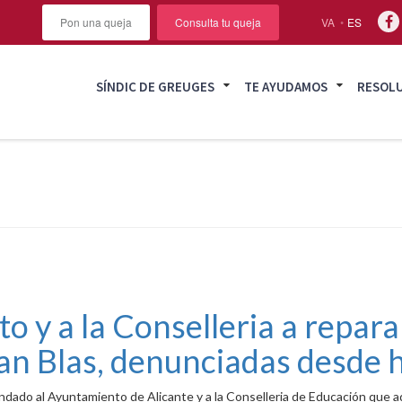
Pon una queja
Consulta tu queja
VA
ES
SÍNDIC DE GREUGES
TE AYUDAMOS
RESOL
o y a la Conselleria a reparar
an Blas, denunciadas desde 
ndado al Ayuntamiento de Alicante y a la Conselleria de Educación que a