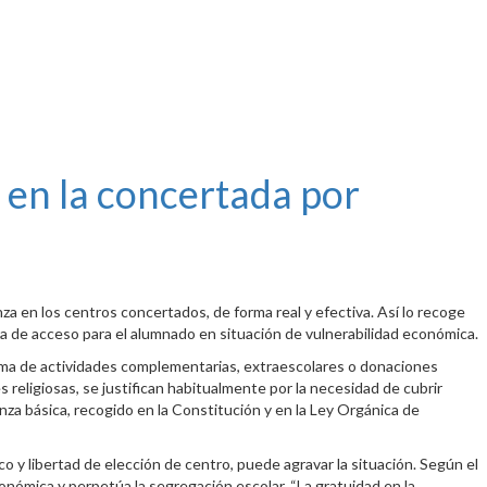
s en la concertada por
za en los centros concertados, de forma real y efectiva. Así lo recoge
a de acceso para el alumnado en situación de vulnerabilidad económica.
forma de actividades complementarias, extraescolares o donaciones
eligiosas, se justifican habitualmente por la necesidad de cubrir
nza básica, recogido en la Constitución y en la Ley Orgánica de
o y libertad de elección de centro, puede agravar la situación. Según el
nómica y perpetúa la segregación escolar. “La gratuidad en la