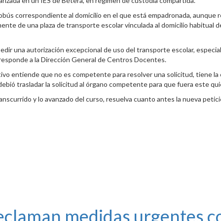
rizada en un IES de Bétera, en régimen de custodia compartida.
utobús correspondiente al domicilio en el que está empadronada, aunque r
te de una plaza de transporte escolar vinculada al domicilio habitual de
 pedir una autorización excepcional de uso del transporte escolar, espec
orresponde a la Dirección General de Centros Docentes.
vo entiende que no es competente para resolver una solicitud, tiene la ob
debió trasladar la solicitud al órgano competente para que fuera este quie
transcurrido y lo avanzado del curso, resuelva cuanto antes la nueva pet
claman medidas urgentes cont