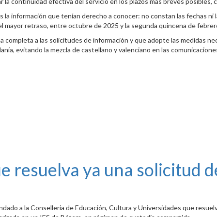
ar la continuidad efectiva del servicio en los plazos más breves posibles
lias la información que tenían derecho a conocer: no constan las fechas ni
el mayor retraso, entre octubre de 2025 y la segunda quincena de febrer
ma completa a las solicitudes de información y que adopte las medidas nec
danía, evitando la mezcla de castellano y valenciano en las comunicacione
ue resuelva ya una solicitud 
dado a la Conselleria de Educación, Cultura y Universidades que resuelv