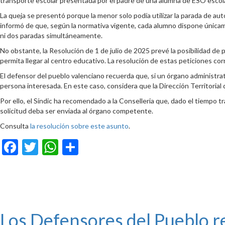
transporte escolar presentada por el padre de una alumna de ESO escola
La queja se presentó porque la menor solo podía utilizar la parada de a
informó de que, según la normativa vigente, cada alumno dispone únicamen
ni dos paradas simultáneamente.
No obstante, la Resolución de 1 de julio de 2025 prevé la posibilidad de
permita llegar al centro educativo. La resolución de estas peticiones c
El defensor del pueblo valenciano recuerda que, si un órgano administrati
persona interesada. En este caso, considera que la Dirección Territorial 
Por ello, el Síndic ha recomendado a la Conselleria que, dado el tiempo 
solicitud deba ser enviada al órgano competente.
Consulta
la resolución sobre este asunto
.
Facebook
Twitter
WhatsApp
Compartir
Los Defensores del Pueblo re