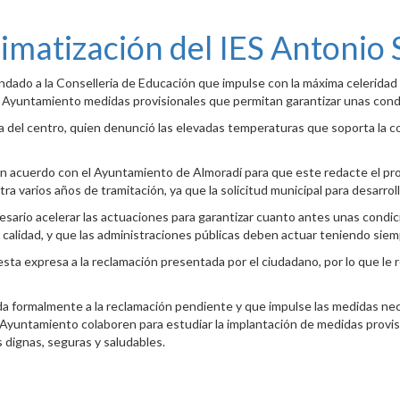
 climatización del IES Antoni
dado a la Conselleria de Educación que impulse con la máxima celeridad 
 el Ayuntamiento medidas provisionales que permitan garantizar unas con
na del centro, quien denunció las elevadas temperaturas que soporta la c
n acuerdo con el Ayuntamiento de Almoradí para que este redacte el proyec
tra varios años de tramitación, ya que la solicitud municipal para desarr
cesario acelerar las actuaciones para garantizar cuanto antes unas condi
calidad, y que las administraciones públicas deben actuar teniendo siemp
sta expresa a la reclamación presentada por el ciudadano, por lo que le 
da formalmente a la reclamación pendiente y que impulse las medidas nece
y Ayuntamiento colaboren para estudiar la implantación de medidas provi
es dignas, seguras y saludables.