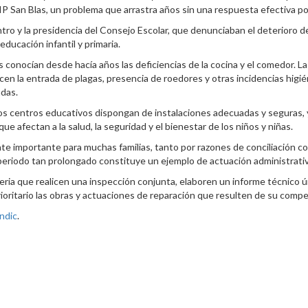
P San Blas, un problema que arrastra años sin una respuesta efectiva por
centro y la presidencia del Consejo Escolar, que denunciaban el deterioro 
ducación infantil y primaria.
 conocían desde hacía años las deficiencias de la cocina y el comedor. L
n la entrada de plagas, presencia de roedores y otras incidencias higién
adas.
 los centros educativos dispongan de instalaciones adecuadas y seguras,
e afectan a la salud, la seguridad y el bienestar de los niños y niñas.
e importante para muchas familias, tanto por razones de conciliación co
 periodo tan prolongado constituye un ejemplo de actuación administrativ
leria que realicen una inspección conjunta, elaboren un informe técnico
ioritario las obras y actuaciones de reparación que resulten de su compe
ndic
.