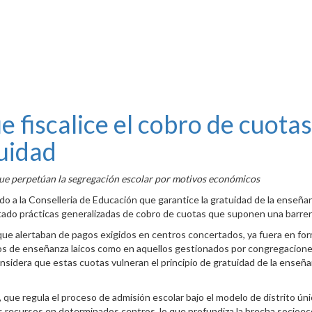
e fiscalice el cobro de cuota
tuidad
 que perpetúan la segregación escolar por motivos económicos
o a la Conselleria de Educación que garantice la gratuidad de la enseñan
ctado prácticas generalizadas de cobro de cuotas que suponen una barrer
nas que alertaban de pagos exigidos en centros concertados, ya fuera en 
s de enseñanza laicos como en aquellos gestionados por congregaciones r
nsidera que estas cuotas vulneran el principio de gratuidad de la enseña
que regula el proceso de admisión escolar bajo el modelo de distrito únic
 recursos en determinados centros, lo que profundiza la brecha socioeco