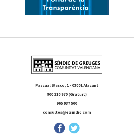
Pascual Blasco, 1 - 03001 Alacant
900 210 970 (Gratuït)
965 937 500
consultes@elsindic.com