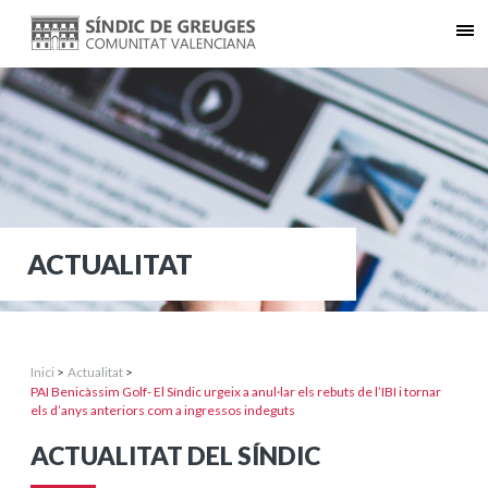
ACTUALITAT
Inici
>
Actualitat
>
PAI Benicàssim Golf- El Síndic urgeix a anul·lar els rebuts de l’IBI i tornar
els d’anys anteriors com a ingressos indeguts
ACTUALITAT DEL SÍNDIC