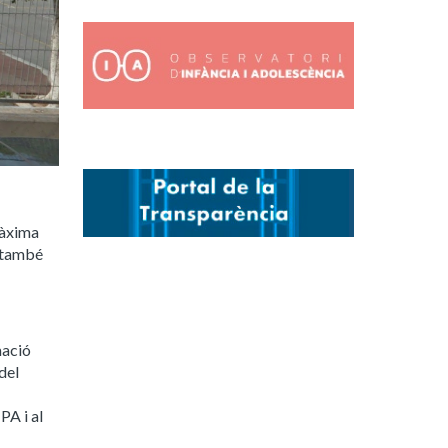
màxima
m també
mació
del
PA i al