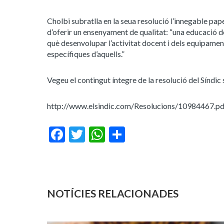
Cholbi subratlla en la seua resolució l’innegable pap
d’oferir un ensenyament de qualitat: “una educació de
què desenvolupar l’activitat docent i dels equipamen
específiques d’aquells.”
Vegeu el contingut íntegre de la resolució del Síndi
http://www.elsindic.com/Resolucions/10984467.pd
Facebook
Twitter
WhatsApp
Share
NOTÍCIES RELACIONADES