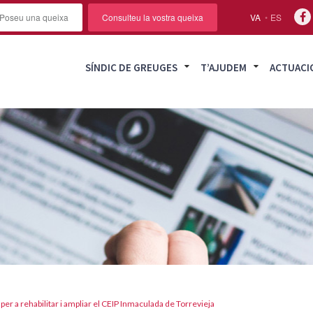
Poseu una queixa
Consulteu la vostra queixa
VA
ES
SÍNDIC DE GREUGES
T’AJUDEM
ACTUACI
 per a rehabilitar i ampliar el CEIP Inmaculada de Torrevieja