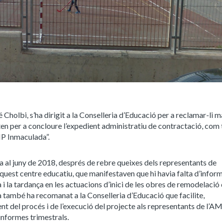
 Cholbi, s’ha dirigit a la Conselleria d’Educació per a reclamar-li 
esten per a concloure l’expedient administratiu de contractació, co
EIP Inmaculada”.
na al juny de 2018, després de rebre queixes dels representants de
uest centre educatiu, que manifestaven que hi havia falta d’infor
 i la tardança en les actuacions d’inici de les obres de remodelació 
à també ha recomanat a la Conselleria d’Educació que facilite,
 del procés i de l’execució del projecte als representants de l’AM
 informes trimestrals.