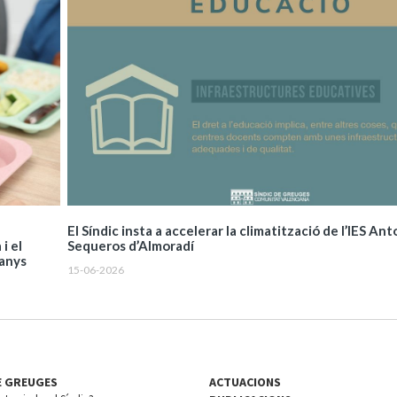
El Síndic insta a accelerar la climatització de l’IES An
Sequeros d’Almoradí
i el
 anys
15-06-2026
E GREUGES
ACTUACIONS