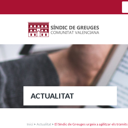
ACTUALITAT
Inici
>
Actualitat
>
El Síndic de Greuges urgeix a agilitzar els tràmits