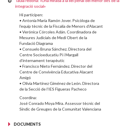
Taula redona: «Una mirada a la llei penal del menor des de la
integració social»
Hi participen:
• Antonia María Ramón Jover. Psicòloga de
l’equip tècnic de la Fiscalia de Menors d’Alacant
• Verónica Córcoles Adán. Coordinadora de
Mesures Judicials de Medi Obert de la
Fundació Diagrama
• Consuelo Bruna Sánchez. Directora del
Centre Socioeducatiu Pi i Margall
d’internament terapèutic
• Francisco Nieto Fernández. Director del
Centre de Convivència Educativa Alacant
Amigó
• Olivia Martínez Giménez de León. Directora
de la Secció de l’IES Figueras Pacheco
Coordina:
José Conrado Moya Mira. Assessor tècnic del
Síndic de Greuges de la Comunitat Valenciana
DOCUMENTS