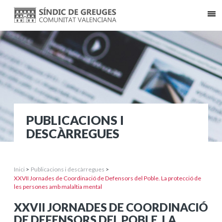
PUBLICACIONS I
DESCÀRREGUES
Inici
>
Publicacions i descàrregues
>
XXVII Jornades de Coordinació de Defensors del Poble. La protecció de
les persones amb malaltia mental
XXVII JORNADES DE COORDINACIÓ
DE DEFENSORS DEL POBLE. LA