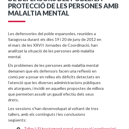
PROTECCIÓ DE LES PERSONES AMB
MALALTIA MENTAL
Les defensories del poble espanyoles, reunides a
Saragossa durant els dies 19 i 20 de juny de 2012 en
el marc de les XXVII Jornades de Coordinació, han
analitzat la situació de les persones amb malaltia
mental.
Els problemes de les persones amb malaltia mental
demanen que els defensors facen una reflexió en
comú per a posar en relleu els dèficits detectats en
l’atenció que les diverses administracions públiques
els atorguen, i incidir en aquelles propostes de millora
que permeten assolir un gaudi efectiu dels seus
drets.
Les sessions s’han desenvolupat al voltant de tres
tallers, amb els continguts i les conclusions
següents:
Taller I. El tractament penal, processal i penitenciari