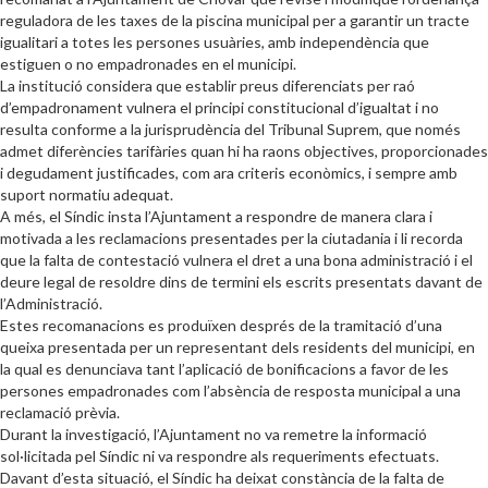
reguladora de les taxes de la piscina municipal per a garantir un tracte
igualitari a totes les persones usuàries, amb independència que
estiguen o no empadronades en el municipi.
La institució considera que establir preus diferenciats per raó
d’empadronament vulnera el principi constitucional d’igualtat i no
resulta conforme a la jurisprudència del Tribunal Suprem, que només
admet diferències tarifàries quan hi ha raons objectives, proporcionades
i degudament justificades, com ara criteris econòmics, i sempre amb
suport normatiu adequat.
A més, el Síndic insta l’Ajuntament a respondre de manera clara i
motivada a les reclamacions presentades per la ciutadania i li recorda
que la falta de contestació vulnera el dret a una bona administració i el
deure legal de resoldre dins de termini els escrits presentats davant de
l’Administració.
Estes recomanacions es produïxen després de la tramitació d’una
queixa presentada per un representant dels residents del municipi, en
la qual es denunciava tant l’aplicació de bonificacions a favor de les
persones empadronades com l’absència de resposta municipal a una
reclamació prèvia.
Durant la investigació, l’Ajuntament no va remetre la informació
sol·licitada pel Síndic ni va respondre als requeriments efectuats.
Davant d’esta situació, el Síndic ha deixat constància de la falta de