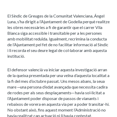
El Síndic de Greuges de la Comunitat Valenciana, Ángel
Luna, s’ha dirigit a l’Ajuntament de Godella perquè realitze
les obres necessàries a fi de garantir que el carrer Vila
Blanca siga accessible i transitable per a les persones
amb mobilitat reduïda. Igualment, recrimina la conducta
de l’Ajuntament pel fet de no facilitar informació al Síndic
i li recorda el seu deure legal de col·laborar amb aquesta
institució.
El defensor valencià va iniciar aquesta investigació arran
de la queixa presentada per una veïna d’aquesta localitat a
la fi del mes d’octubre passat. Uns mesos abans, la seua
mare ─una persona d’edat avançada que necessita cadira
de rodes per als seus desplaçaments─ havia sol·licitat a
l’Ajuntament poder disposar de passos de vianants i
rebaixos de vorera en aquesta via per a poder transitar-hi.
No obstant això, fins aquest moment l’Administració no
havia realitzat cap actuació ni li havia contestat.