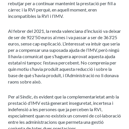
rebutjar per a continuar mantenint la prestació per fill a
càrrec i la RVI perquè, en aquell moment, eren
incompatibles la RVI i l’IMV.
Al febrer del 2021, la renda valenciana d’inclusió va deixar
de ser de 922’50 euros al mes i va passar a ser de 363’25
euros, sense cap explicació. L’interessat va intuir que seria
per a compensar una suposada ajuda de l’IMV, però ningú
li havia comunicat que s’haguera aprovat aquesta ajuda
estatal ni tampoc l’estava percebent. No comprenia per
quin motiu s’havia produït aquesta reducció i sobre la
base de què s’havia produït, i l’Administració no li donava
raons sobre això.
Per al Síndic, és evident que la complementarietat amb la
prestació d’IMV està generant inseguretat, incertesa i
indefensió a les persones que ja perceben la RVI,
especialment quan no existeix un conveni de col·laboració
entre les administracions que permeta una gestió
conjunta de totes dues prestacions.