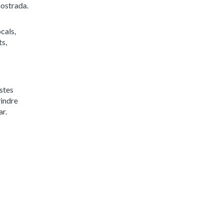
mostrada.
cals,
ts,
stes
vindre
ar.