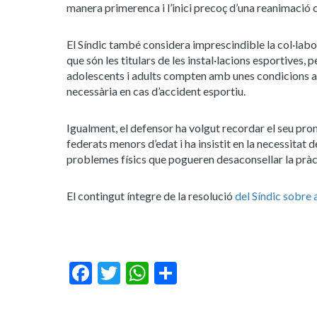
manera primerenca i l’inici precoç d’una reanimació
El Síndic també considera imprescindible la col·labora
que són les titulars de les instal·lacions esportives, 
adolescents i adults compten amb unes condicions a
necessària en cas d’accident esportiu.
Igualment, el defensor ha volgut recordar el seu pr
federats menors d’edat i ha insistit en la necessitat 
problemes físics que pogueren desaconsellar la pràct
El contingut íntegre de la resolució
del Síndic sobre
Facebook
Twitter
WhatsApp
Share