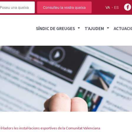
Poseu una queixa
Consulteu la vostra queixa
VA
ES
SÍNDIC DE GREUGES
T’AJUDEM
ACTUACI
il·ladors les instal·lacions esportives de la Comunitat Valenciana