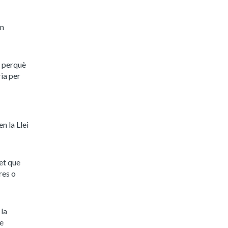
rn
i perquè
ria per
n la Llei
et que
res o
 la
e