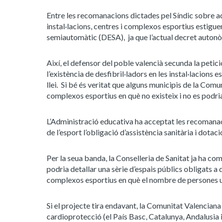
Entre les recomanacions dictades pel Síndic sobre a
instal·lacions, centres i complexos esportius estigue
semiautomàtic (DESA), ja que l’actual decret autonò
Així, el defensor del poble valencià secunda la peti
l’existència de desfibril·ladors en les instal·lacions e
llei. Si bé és veritat que alguns municipis de la Comun
complexos esportius en què no existeix i no es podria 
L’Administració educativa ha acceptat les recomanaci
de l’esport l’obligació d’assistència sanitària i dotaci
Per la seua banda, la Conselleria de Sanitat ja ha co
podria detallar una sèrie d’espais públics obligats a 
complexos esportius en què el nombre de persones usu
Si el projecte tira endavant, la Comunitat Valenciana
cardioprotecció (el País Basc, Catalunya, Andalusia i