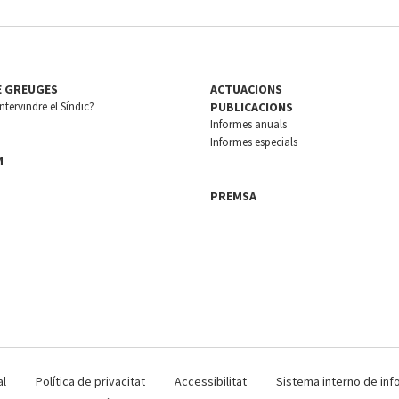
E GREUGES
ACTUACIONS
tervindre el Síndic?
PUBLICACIONS
Informes anuals
Informes especials
M
PREMSA
al
Política de privacitat
Accessibilitat
Sistema interno de inf