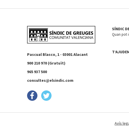
SÍNDIC D
Quan pot in
T’AJUDE
Pascual Blasco, 1 - 03001 Alacant
900 210 970 (Gratuït)
965 937 500
consultes@elsindic.com
Avís leg