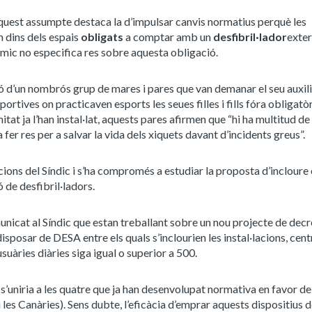
quest assumpte destaca la d’impulsar canvis normatius perquè les
n dins dels espais
obligats
a comptar amb un
desfibril·lador
exte
mic no especifica res sobre aquesta obligació.
ció d’un nombrós grup de mares i pares que van demanar el seu auxil
sportives on practicaven esports les seues filles i fills fóra obligatò
itat ja l’han instal·lat, aquests pares afirmen que “hi ha multitud de
fer res per a salvar la vida dels xiquets davant d’incidents greus”.
ons del Síndic i s’ha compromés a estudiar la proposta d’incloure e
ó de desfibril·ladors.
municat al Síndic que estan treballant sobre un nou projecte de decr
disposar de DESA entre els quals s’inclourien les instal·lacions, cent
àries diàries siga igual o superior a 500.
 s’uniria a les quatre que ja han desenvolupat normativa en favor de
 les Canàries). Sens dubte, l’eficàcia d’emprar aquests dispositius d